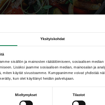
Yksityiskohdat
itä
mme sisällön ja mainosten räätälöimiseen, sosiaalisen median
iseen. Lisäksi jaamme sosiaalisen median, mainosalan ja analy
rivartaat uunissa
, miten käytät sivustoamme. Kumppanimme voivat yhdistää näitä t
n kerätty, kun olet käyttänyt heidän palvelujaan.
Mieltymykset
Tilastot
A