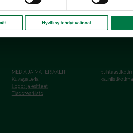
mät
Hyväksy tehdyt valinnat
MEDIA JA MATERIAALIT
puhtaastikotim
Kuvagalleria
kauniistikotima
Logot ja esitteet
Tiedotearkisto