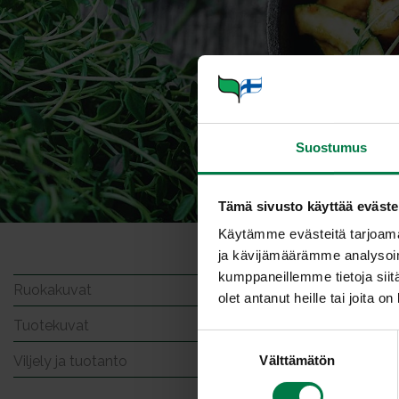
Suostumus
Tämä sivusto käyttää eväste
Käytämme evästeitä tarjoama
ja kävijämäärämme analysoim
Broile
kumppaneillemme tietoja siitä
Ruokakuvat
olet antanut heille tai joita o
Tuotekuvat
S
Viljely ja tuotanto
Välttämätön
u
LATA
o