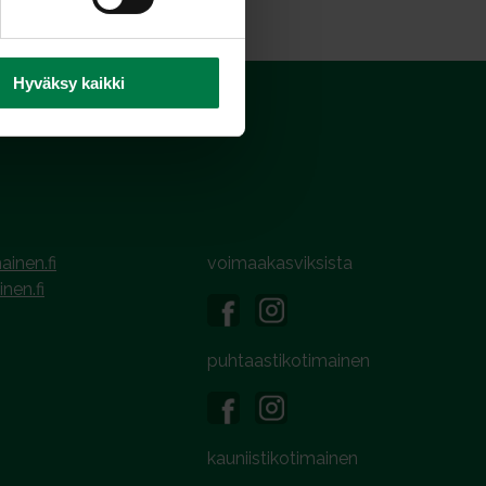
Hyväksy kaikki
ainen.fi
voimaakasviksista
inen.fi
puhtaastikotimainen
kauniistikotimainen