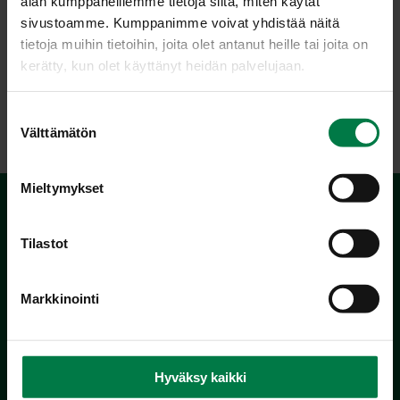
alan kumppaneillemme tietoja siitä, miten käytät
sivustoamme. Kumppanimme voivat yhdistää näitä
tietoja muihin tietoihin, joita olet antanut heille tai joita on
kerätty, kun olet käyttänyt heidän palvelujaan.
LATAA
S
Välttämätön
u
o
s
Mieltymykset
t
u
m
Tilastot
u
k
Markkinointi
s
e
Kotimaiset Kasvikset
n
Inhemska Trädgårdsprodukter
v
Hyväksy kaikki
co MTK / Laatua Suomesta OY
a