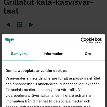
Gril­la­tut ka­la-kas­vis­var­
taat
Portioner
Samtycke
Information
Om
Ohje
800
g kalafileitä (ahventa, siikaa, kuhaa tai haukea)
1
kesäkurpitsa
Denna webbplats använder cookies
150
g tuoreita herkkusieniä
Vi använder enhetsidentifierare för att anpassa innehållet
och annonserna till användarna, tillhandahålla funktioner
12
kirsikkatomaattia
för sociala medier och analysera vår trafik. Vi
Marinadiin
vidarebefordrar även sådana identifierare och annan
information från din enhet till de sociala medier och
4
rkl rypsiöljyä
annons- och analysföretag som vi samarbetar med.