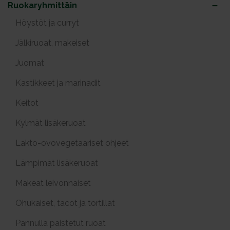
Ruokaryhmittäin
Höystöt ja curryt
Jälkiruoat, makeiset
Juomat
Kastikkeet ja marinadit
Keitot
Kylmät lisäkeruoat
Lakto-ovovegetaariset ohjeet
Lämpimät lisäkeruoat
Makeat leivonnaiset
Ohukaiset, tacot ja tortillat
Pannulla paistetut ruoat