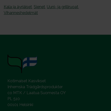
Kala ja äyriäiset
,
Sienet
,
Uuni- ja grilliruoat
,
Vihanneshedelmät
Kotimaiset Kasvikset
Inhemska Trädgårdsprodukter
co MTK / Laatua Suomesta OY
PL 510
00101 Helsinki