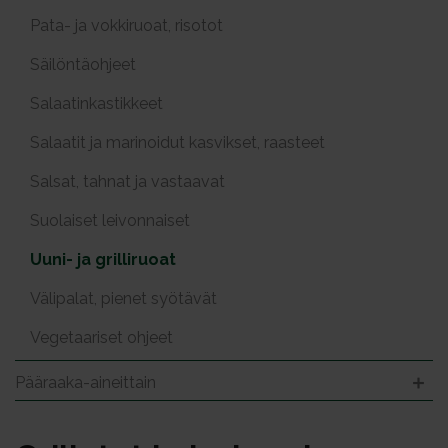
Pata- ja vokkiruoat, risotot
Säilöntäohjeet
Salaatinkastikkeet
Salaatit ja marinoidut kasvikset, raasteet
Salsat, tahnat ja vastaavat
Suolaiset leivonnaiset
Uuni- ja grilliruoat
Välipalat, pienet syötävät
Vegetaariset ohjeet
Pääraaka-aineittain