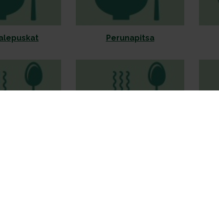
alepuskat
Perunapitsa
anttupiiraat
Pienet perunapizzat
Piene