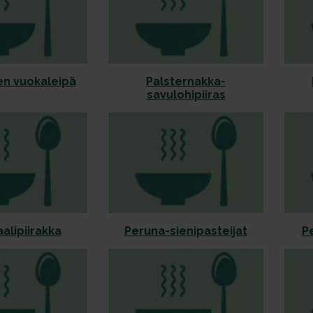
n vuokaleipä
Palsternakka-
savulohipiiras
alipiirakka
Peruna-sienipasteijat
P