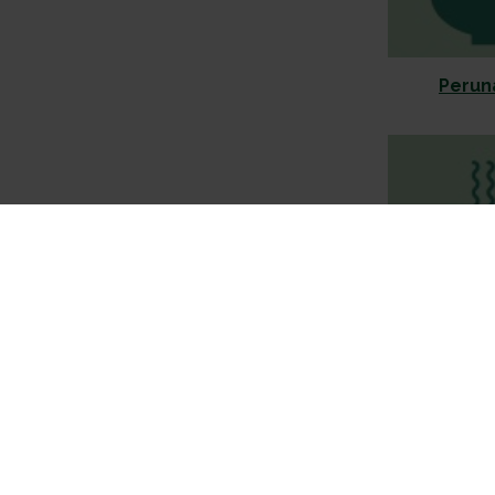
Perun
Pienet l