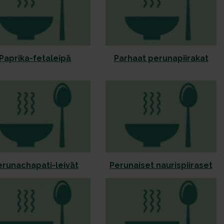
Paprika-fetaleipä
Parhaat perunapiirakat
erunachapati-leivät
Perunaiset naurispiiraset