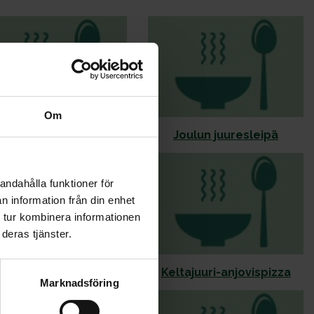
Om
elppo sipulipiirakka
Joulun juuresleipä
andahålla funktioner för
n information från din enhet
 tur kombinera informationen
deras tjänster.
Kaalipiirakka
Keltajuuri-anjovispizza
Marknadsföring