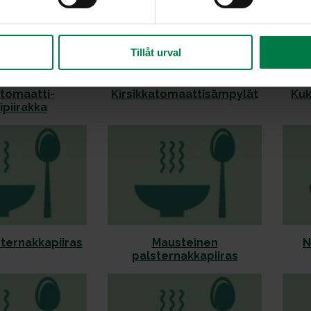
Tillåt urval
 tomaatti-
Kirsikkatomaattisämpylät
Kuk
ipiirakka
ternakkapiiras
Mausteinen
N
palsternakkapiiras