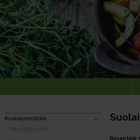
Suolai
Ruokaryhmittäin
Höystöt ja curryt
Reseptejä: 