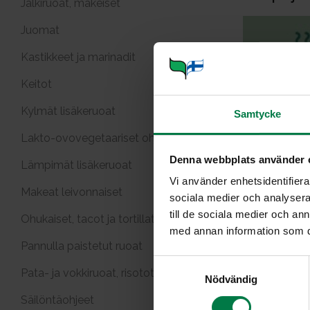
Jälkiruoat, makeiset
Juomat
Kastikkeet ja marinadit
Keitot
Kylmät lisäkeruoat
Samtycke
Hapanka
Lakto-ovovegetaariset ohjeet
Denna webbplats använder 
Lämpimät lisäkeruoat
Vi använder enhetsidentifierar
Makeat leivonnaiset
sociala medier och analysera 
till de sociala medier och a
Ohukaiset, tacot ja tortillat
med annan information som du 
Pannulla paistetut ruoat
S
Juur
Pata- ja vokkiruoat, risotot
Nödvändig
a
m
Säilöntäohjeet