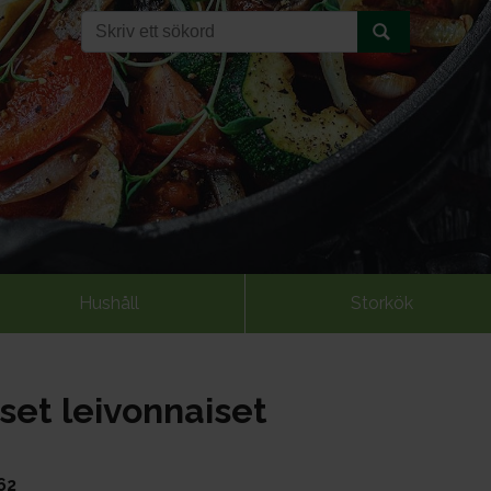
Hushåll
Storkök
set leivonnaiset
62