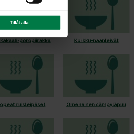
Tillåt alla
kakaali-poropiirakka
Kurkku-naanleivät
opeat ruisleipäset
Omenainen sämpyläpuu