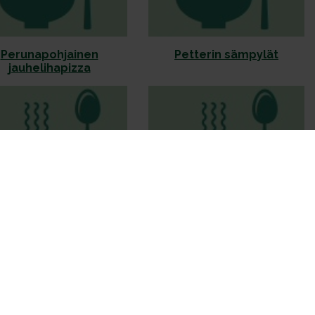
Perunapohjainen
Petterin sämpylät
jauhelihapizza
t sieni-pinaattipiiraat
Porkkana-juustopiirakka