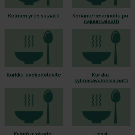
Kol­men yr­tin sa­laat­ti
Ko­rian­te­ri­ma­ri­noi­tu pu­
na­juu­ri­sa­laat­ti
Kurkku-avokadolevite
Kurkku-
kylmäsavulohisalaatti
Kylmä avokado-
Linssi-