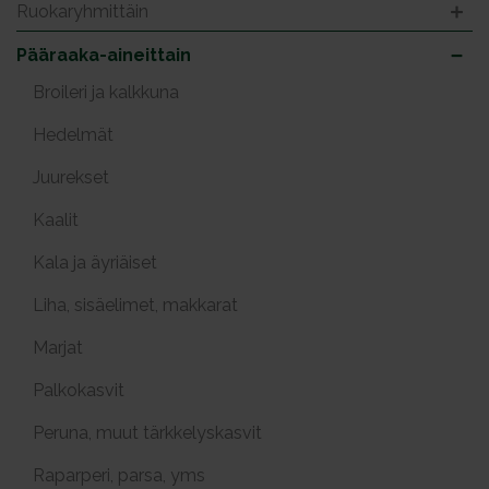
Ruokaryhmittäin
Pääraaka-aineittain
Broileri ja kalkkuna
Hedelmät
Juurekset
Kaalit
Kala ja äyriäiset
Liha, sisäelimet, makkarat
Marjat
Palkokasvit
Peruna, muut tärkkelyskasvit
Raparperi, parsa, yms