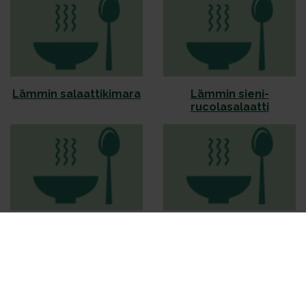
Lämmin salaattikimara
Lämmin sieni-
rucolasalaatti
Maalaissalaatti
Maistuva
varhaisperunasalaatti