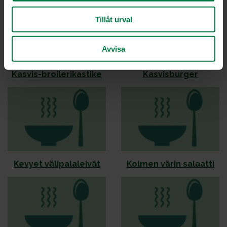
Tillåt urval
Avvisa
Kas­vis-broi­le­ri­kas­ti­ke
Kas­vis­bur­ger
Ke­vyet vä­li­pa­la­lei­vät
Kol­men vä­rin sa­laat­ti