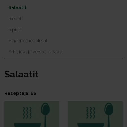
Salaatit
Sienet
Sipulit
Vihanneshedelmät
Yrtit, idut ja versot, pinaatti
Sa­laa­tit
Reseptejä: 66