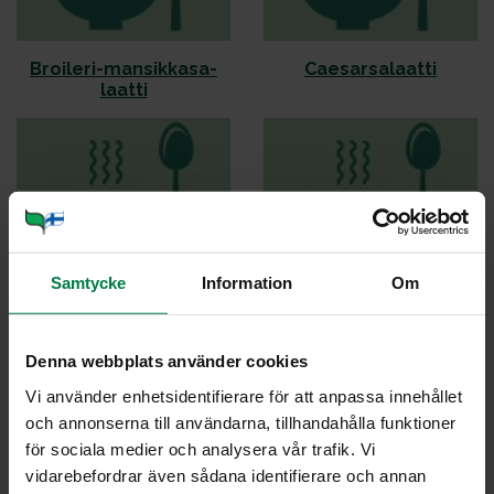
Broi­le­ri-man­sik­ka­sa­
Cae­sar­sa­laat­ti
laat­ti
Samtycke
Information
Om
Etik­ka­pu­na­juu­ria sa­
Hal­lou­mi­juus­to­sa­laat­ti
laat­ti­pe­dil­lä
ja hu­na­ja-ros­ma­rii­ni­
kas­ti­ke
Denna webbplats använder cookies
Vi använder enhetsidentifierare för att anpassa innehållet
och annonserna till användarna, tillhandahålla funktioner
för sociala medier och analysera vår trafik. Vi
vidarebefordrar även sådana identifierare och annan