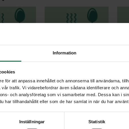
Information
kastike talon
Broilerifileet ja
apaan
mansikkakastike
cookies
e för att anpassa innehållet och annonserna till användarna, tillh
vår trafik. Vi vidarebefordrar även sådana identifierare och anna
nnons- och analysföretag som vi samarbetar med. Dessa kan i sin
har tillhandahållit eller som de har samlat in när du har använt 
set sipulit
Isoäidin ihana
Juu
Inställningar
Statistik
porkkanakastike