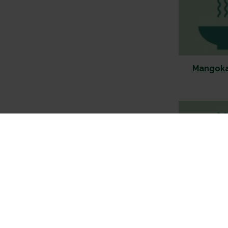
Mangokas
Marinoitu