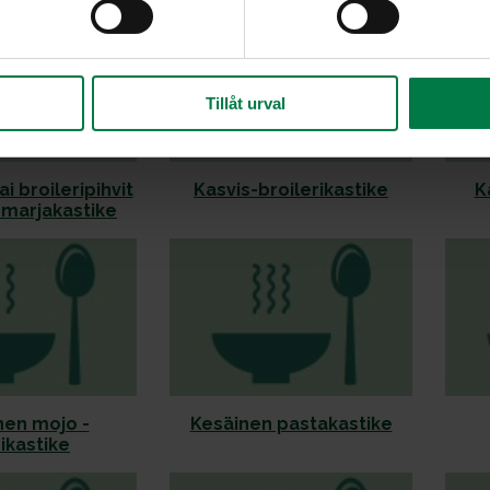
Tillåt urval
i broileripihvit
Kasvis-broilerikastike
K
ismarjakastike
nen mojo -
Kesäinen pastakastike
ikastike