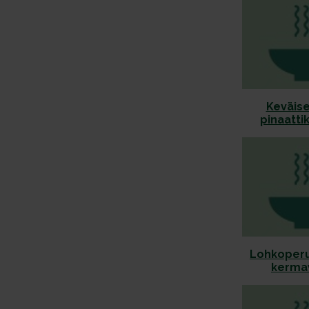
Keväise
pinaatti
Lohkoperu
kermav