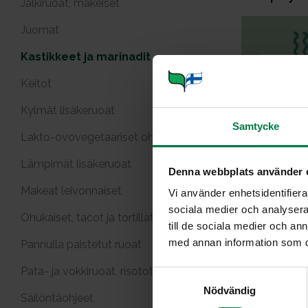
Jälkiruoat, makeiset
Juomat
Kastikkeet ja marinadit
Keitot
Kylmät lisäkeruoat
Samtycke
Barbeque-
Lakto-ovovegetaariset ohjeet
t
Lämpimät lisäkeruoat
Denna webbplats använder 
Makeat leivonnaiset
Vi använder enhetsidentifierar
sociala medier och analysera 
Ohukaiset, tacot ja tortillat
till de sociala medier och a
med annan information som du 
Pannulla paistetut ruoat
Pata- ja vokkiruoat, risotot
S
Hunajai
Nödvändig
a
Säilöntäohjeet
m