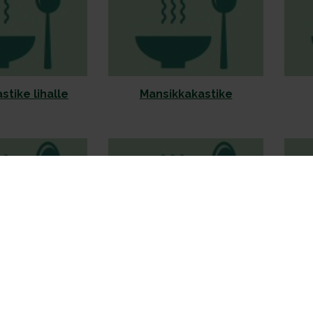
tike lihalle
Mansikkakastike
 lehtiselleri
Meksikon
pintopapukastike