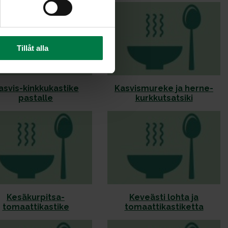
Tillåt alla
asvis-kinkkukastike
Kasvismureke ja herne-
pastalle
kurkkutsatsiki
Kesäkurpitsa-
Keveästi lohta ja
tomaattikastike
tomaattikastiketta