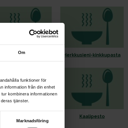
Om
Herkkusieni-
Herkkusieni-kinkkupasta
appelsiinikastike
andahålla funktioner för
n information från din enhet
 tur kombinera informationen
deras tjänster.
stoinen sienikastike
Kaalipesto
Marknadsföring