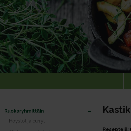
Kastik
Ruokaryhmittäin
Höystöt ja curryt
Reseptejä: 