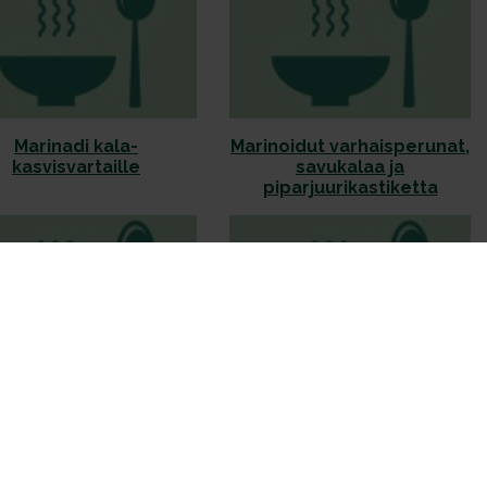
Marinadi kala-
Marinoidut varhaisperunat,
kasvisvartaille
savukalaa ja
piparjuurikastiketta
Mikrouuniperuna ja
Monikäyttöinen
kalkkunakastike
tomaattikastike