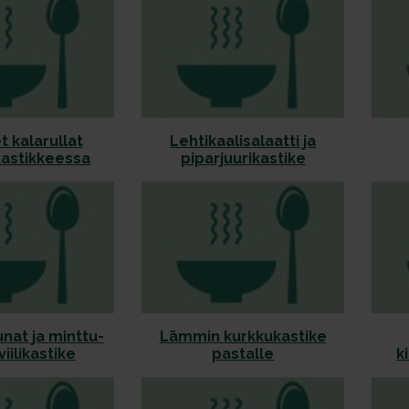
t kalarullat
Lehtikaalisalaatti ja
kastikkeessa
piparjuurikastike
nat ja minttu-
Lämmin kurkkukastike
iilikastike
pastalle
k