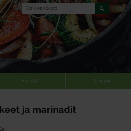
Hushåll
Storkök
keet ja marinadit
69