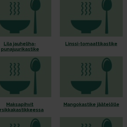
Lila jauheliha-
Linssi-tomaattikastike
punajuurikastike
Maksapihvit
Mangokastike jäätelölle
irsikkakastikkeessa