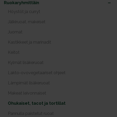
Ruokaryhmittäin
Höystöt ja curryt
Jälkiruoat, makeiset
Juomat
Kastikkeet ja marinadit
Keitot
Kylmät lisäkeruoat
Lakto-ovovegetaariset ohjeet
Lämpimät lisäkeruoat
Makeat leivonnaiset
Ohukaiset, tacot ja tortillat
Pannulla paistetut ruoat