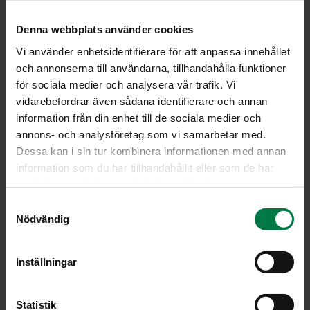
Ohu­kai­set, ta­cot ja tor­til­lat
Denna webbplats använder cookies
Vi använder enhetsidentifierare för att anpassa innehållet
Reseptejä: 8
och annonserna till användarna, tillhandahålla funktioner
för sociala medier och analysera vår trafik. Vi
vidarebefordrar även sådana identifierare och annan
information från din enhet till de sociala medier och
annons- och analysföretag som vi samarbetar med.
Dessa kan i sin tur kombinera informationen med annan
information som du har tillhandahållit eller som de har
Jau­he­li­ha­täyt­tei­set ta­
Kas­vis-rae­juus­to­täyt­
samlat in när du har använt deras tjänster.
cot
tei­set pork­ka­na­tor­til­lat
S
Nödvändig
a
m
t
Inställningar
y
c
k
Statistik