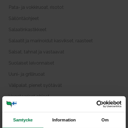
Pata- ja vokkiruoat, risotot
Säilöntäohjeet
Salaatinkastikkeet
Salaatit ja marinoidut kasvikset, raasteet
Salsat, tahnat ja vastaavat
Suolaiset leivonnaiset
Uuni- ja grilliruoat
Välipalat, pienet syötävät
Vegetaariset ohjeet
Pääraaka-aineittain
Samtycke
Information
Om