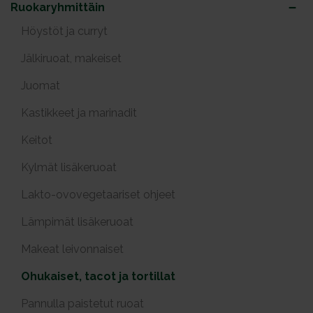
Ruokaryhmittäin
Höystöt ja curryt
Jälkiruoat, makeiset
Juomat
Kastikkeet ja marinadit
Keitot
Kylmät lisäkeruoat
Lakto-ovovegetaariset ohjeet
Lämpimät lisäkeruoat
Makeat leivonnaiset
Ohukaiset, tacot ja tortillat
Pannulla paistetut ruoat