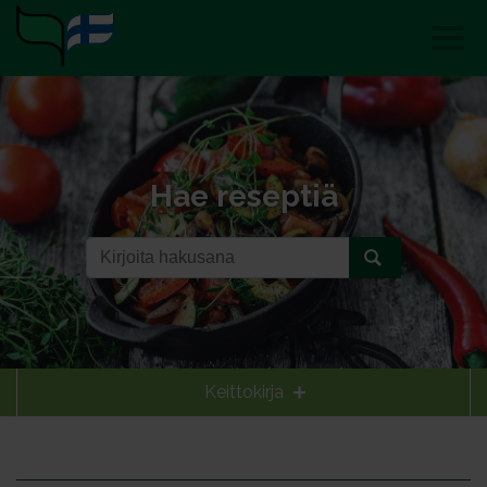
Hae reseptiä
Keittokirja