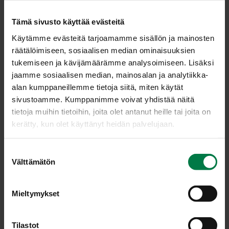
Ohu­kai­set, ta­cot ja tor­til­lat
Tämä sivusto käyttää evästeitä
Käytämme evästeitä tarjoamamme sisällön ja mainosten
Reseptejä: 8
räätälöimiseen, sosiaalisen median ominaisuuksien
tukemiseen ja kävijämäärämme analysoimiseen. Lisäksi
jaamme sosiaalisen median, mainosalan ja analytiikka-
alan kumppaneillemme tietoja siitä, miten käytät
sivustoamme. Kumppanimme voivat yhdistää näitä
tietoja muihin tietoihin, joita olet antanut heille tai joita on
kerätty, kun olet käyttänyt heidän palvelujaan.
Jau­he­li­ha­täyt­tei­set ta­
Kas­vis-rae­juus­to­täyt­
cot
tei­set pork­ka­na­tor­til­lat
S
Välttämätön
u
o
s
Mieltymykset
t
u
m
Tilastot