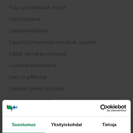
Pata- ja vokkiruoat, risotot
Säilöntäohjeet
Salaatinkastikkeet
Salaatit ja marinoidut kasvikset, raasteet
Salsat, tahnat ja vastaavat
Suolaiset leivonnaiset
Uuni- ja grilliruoat
Välipalat, pienet syötävät
Vegetaariset ohjeet
Pääraaka-aineittain
Suostumus
Yksityiskohdat
Tietoja