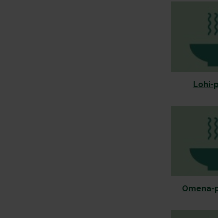
Lohi-
Omena-p