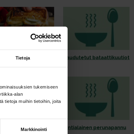
Grilled Cheese -
Haudutetut bataattikuutiot
Tietoja
stoleipä paahdetuilla
kasviksilla
 ominaisuuksien tukemiseen
tiikka-alan
ietoja muihin tietoihin, joita
Hunajaiset
Intialainen perunapannu
Markkinointi
seesamtomaatit