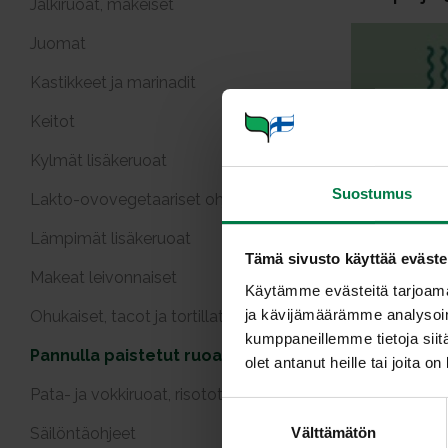
Jälkiruoat, makeiset
Juomat
Kastikkeet ja marinadit
Keitot
Kylmät lisäkeruoat
Ahventa m
Suostumus
Lakto-ovovegetaariset ohjeet
t
Lämpimät lisäkeruoat
Tämä sivusto käyttää eväste
Makeat leivonnaiset
Käytämme evästeitä tarjoama
ja kävijämäärämme analysoim
Ohukaiset, tacot ja tortillat
kumppaneillemme tietoja siitä
Pannulla paistetut ruoat
olet antanut heille tai joita o
Pata- ja vokkiruoat, risotot
S
Herkkusie
Välttämätön
Säilöntäohjeet
u