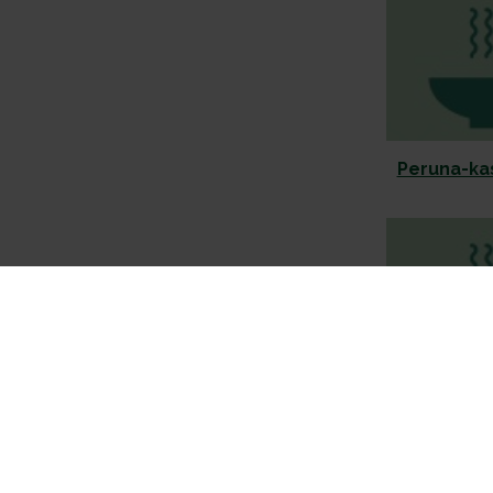
Peruna-ka
Peru