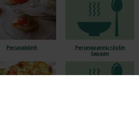
Perunablinit
Perunapannu röstin
tapaan
Perunarösti
Savukalamunakas