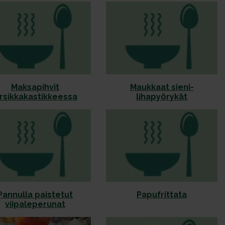
Maksapihvit
Maukkaat sieni-
irsikkakastikkeessa
lihapyörykät
Pannulla paistetut
Papufrittata
viipaleperunat