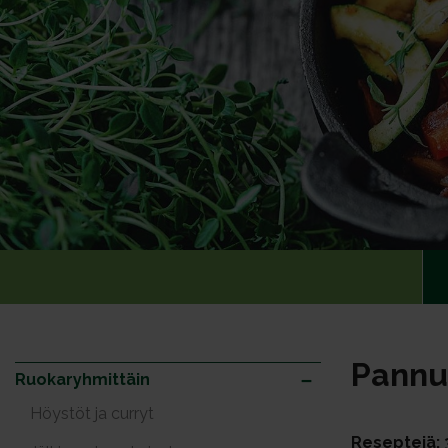
Pannul
Ruokaryhmittäin
Höystöt ja curryt
Reseptejä: 