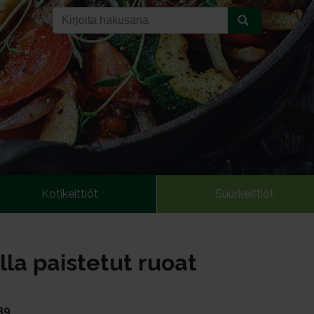
Kotikeittiöt
Suurkeittiöt
la paistetut ruoat
39