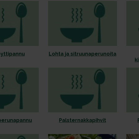
pyttipannu
Lohta ja sitruunaperunoita
k
erunapannu
Palsternakkapihvit