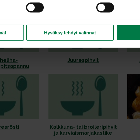
mät
Hyväksy tehdyt valinnat
heliha-
Juurespihvit
rpitsapannu
resrösti
Kalkkuna- tai broileripihvit
ja karviaismarjakastike