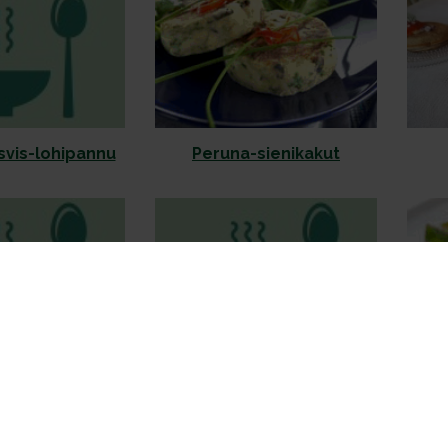
svis-lohipannu
Peruna-sienikakut
napihvit
Perunaraastepihvit