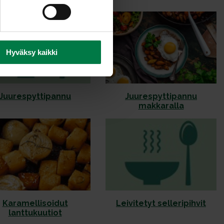
Hyväksy kaikki
Juurespyttipannu
Juurespyttipannu
makkaralla
Karamellisoidut
Leivitetyt selleripihvit
lanttukuutiot