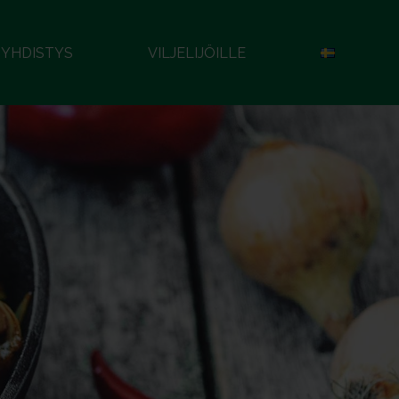
YHDISTYS
VILJELIJÖILLE