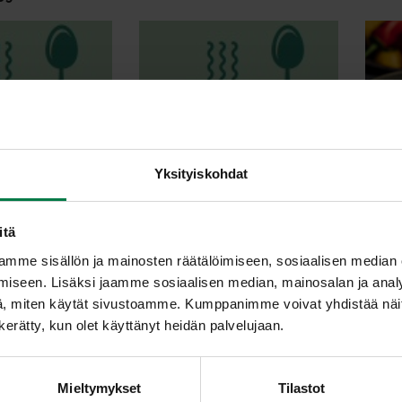
yllärinvaimon
Broilerifileet ja
Yksityiskohdat
apaan
mansikkakastike
juu
itä
mme sisällön ja mainosten räätälöimiseen, sosiaalisen median
iseen. Lisäksi jaamme sosiaalisen median, mainosalan ja analy
, miten käytät sivustoamme. Kumppanimme voivat yhdistää näitä t
n kerätty, kun olet käyttänyt heidän palvelujaan.
ni-kinkkupasta
Hunajainen
Mieltymykset
Tilastot
juurespyttipannu