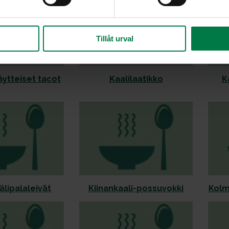
Tillåt urval
äytteiset tacot
Kaalilaatikko
K
älipalaleivät
Kiinankaali-possuvokki
Kolm