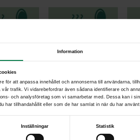
Information
nttu-possupata
Borssi
Br
cookies
e för att anpassa innehållet och annonserna till användarna, tillh
vår trafik. Vi vidarebefordrar även sådana identifierare och anna
nnons- och analysföretag som vi samarbetar med. Dessa kan i sin
har tillhandahållit eller som de har samlat in när du har använt 
ni-kinkkupasta
Itämainen liha-kasvisvokki
Inställningar
Statistik