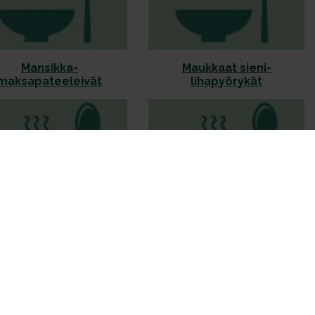
Mansikka-
Maukkaat sieni-
maksapateeleivät
lihapyörykät
enainen kaalihöystö
Omenainen kaalilaatikko