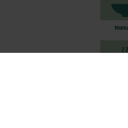
Makka
Mikrouu
kalkk