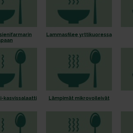
 sienifarmarin
Lammasfilee yrttikuoressa
apaan
-kasvissalaatti
Lämpimät mikrovoileivät