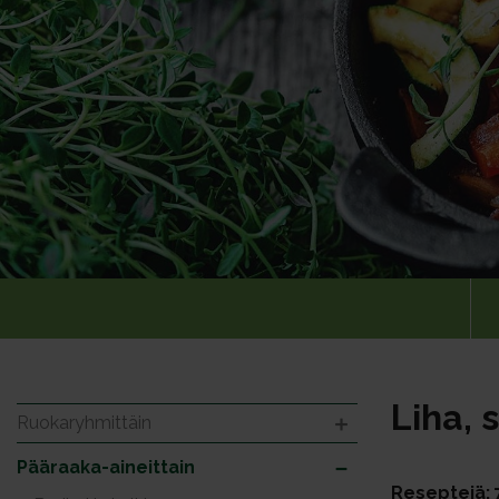
Liha, 
Ruokaryhmittäin
Pääraaka-aineittain
Reseptejä: 