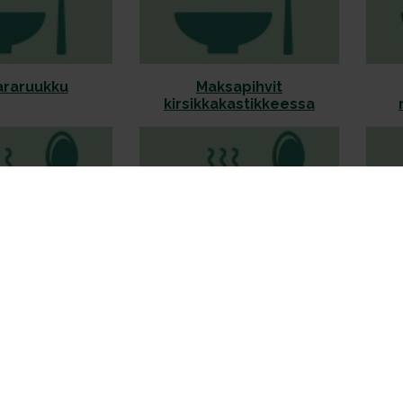
raruukku
Maksapihvit
kirsikkakastikkeessa
niperuna ja
Muheva makaronilaatikko
Om
unakastike