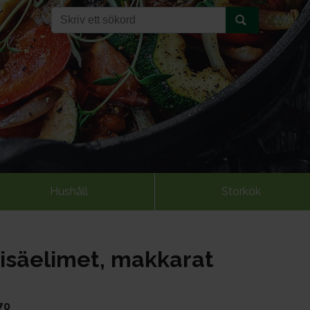
Hushåll
Storkök
sisäelimet, makkarat
70