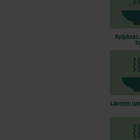
Kyljykset
t
Lämmin lohi