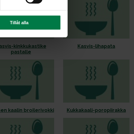
Tillåt alla
asvis-kinkkukastike
Kasvis-lihapata
pastalle
en kaalin broilerivokki
Kukkakaali-poropiirakka