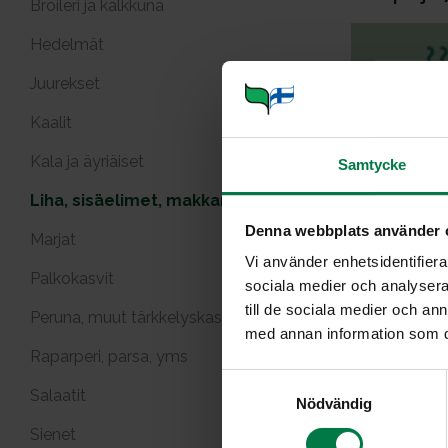
Broileri ja kalkkuna
Hedelmät
Juurekset
Kaalit
Kala ja äyriäiset
Samtycke
Alsacen la
Liha, sisäelimet, makkarat
Denna webbplats använder 
Marjat
Vi använder enhetsidentifierar
Palkokasvit
sociala medier och analysera 
till de sociala medier och a
Peruna, muut tärkkelyskasvit
med annan information som du 
Raparperi, parsa, yms
S
Herkkusie
Salaatit
Nödvändig
a
m
Sienet