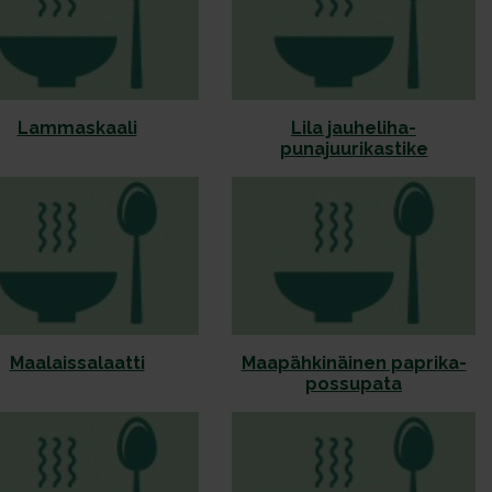
Lammaskaali
Lila jauheliha-
punajuurikastike
Maalaissalaatti
Maapähkinäinen paprika-
possupata