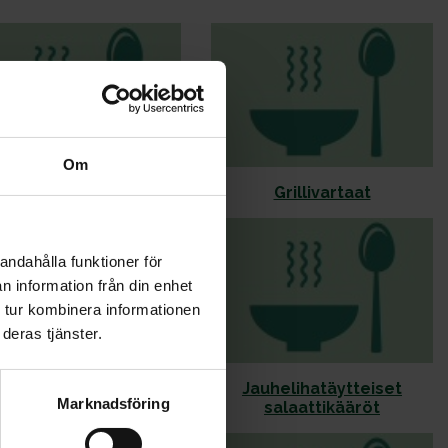
Om
oilerivartaat uunissa
Grillivartaat
andahålla funktioner för
n information från din enhet
 tur kombinera informationen
deras tjänster.
Jauheliha-
Jauhelihatäytteiset
Marknadsföring
kesäkurpitsapannu
salaattikääröt