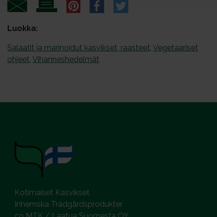
Luokka:
Salaatit ja marinoidut kasvikset, raasteet
,
Vegetaariset
ohjeet
,
Vihanneshedelmät
Kotimaiset Kasvikset
Inhemska Trädgårdsprodukter
co MTK / Laatua Suomesta OY