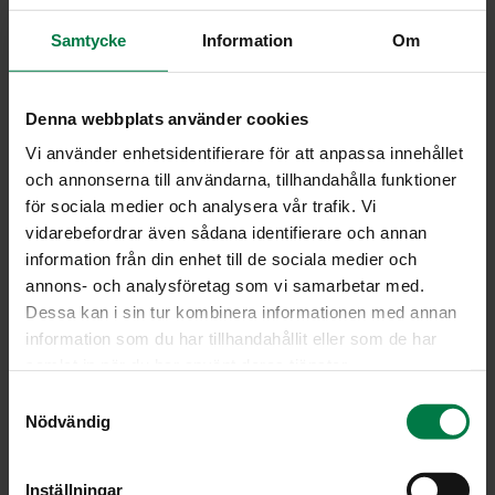
Ohje
Samtycke
Information
Om
2
pientä kesäkurpitsaa
1
rkl rypsiöljyä
Denna webbplats använder cookies
6
kirsikkatomaattia
Vi använder enhetsidentifierare för att anpassa innehållet
2
nippusipulia
och annonserna till användarna, tillhandahålla funktioner
för sociala medier och analysera vår trafik. Vi
Kastike
vidarebefordrar även sådana identifierare och annan
1
pieni valkosipulinkynsi
information från din enhet till de sociala medier och
annons- och analysföretag som vi samarbetar med.
0.5
appelsiinin kuori ja mehu
Dessa kan i sin tur kombinera informationen med annan
1
rkl balsamietikkaa
information som du har tillhandahållit eller som de har
tuoreita timjaminlehtiä
samlat in när du har använt deras tjänster.
ripaus chilijauhetta
S
suolaa
Nödvändig
a
pippuria
m
t
Inställningar