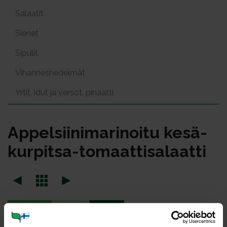
Salaatit
Sienet
Sipulit
Vihanneshedelmät
Yrtit, idut ja versot, pinaatti
Ap­pel­sii­ni­ma­ri­noi­tu ke­sä­
kur­pit­sa-to­maat­ti­sa­laat­ti
Portioner