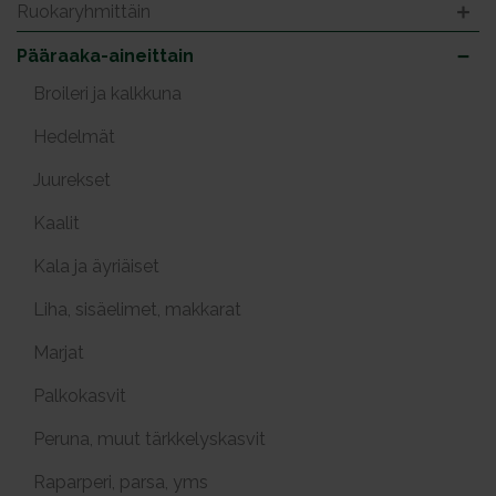
Ruokaryhmittäin
Pääraaka-aineittain
Broileri ja kalkkuna
Hedelmät
Juurekset
Kaalit
Kala ja äyriäiset
Liha, sisäelimet, makkarat
Marjat
Palkokasvit
Peruna, muut tärkkelyskasvit
Raparperi, parsa, yms