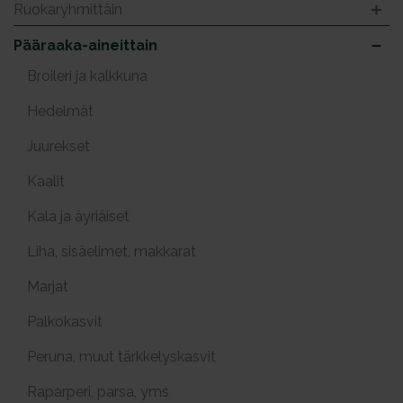
Ruokaryhmittäin
Pääraaka-aineittain
Broileri ja kalkkuna
Hedelmät
Juurekset
Kaalit
Kala ja äyriäiset
Liha, sisäelimet, makkarat
Marjat
Palkokasvit
Peruna, muut tärkkelyskasvit
Raparperi, parsa, yms