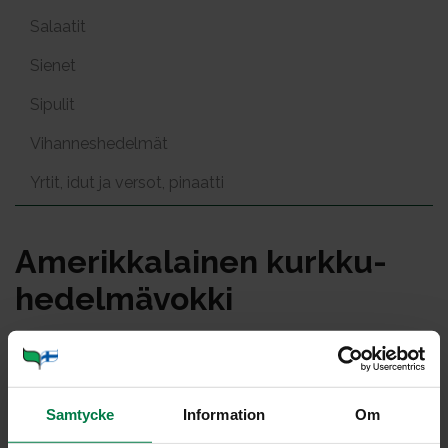
Salaatit
Sienet
Sipulit
Vihanneshedelmät
Yrtit, idut ja versot, pinaatti
Ame­rik­ka­lai­nen kurk­ku-
he­del­mä­vok­ki
Portioner
Samtycke
Information
Om