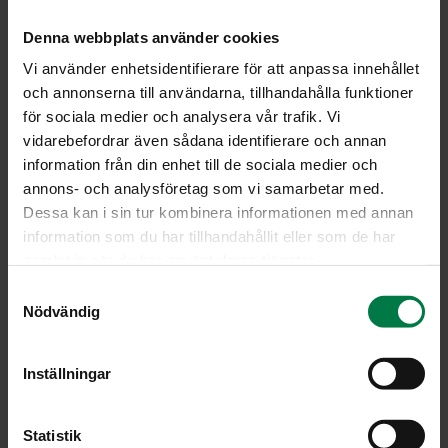
Ohje
Denna webbplats använder cookies
Vi använder enhetsidentifierare för att anpassa innehållet
1
kurkku
och annonserna till användarna, tillhandahålla funktioner
0.5
kypsää tuoretta ananasta
för sociala medier och analysera vår trafik. Vi
2
kypsää mangoa tai isoa omenaa
vidarebefordrar även sådana identifierare och annan
0.5
punaista chiliä
information från din enhet till de sociala medier och
1
rkl rypsiöljyä
annons- och analysföretag som vi samarbetar med.
Dessa kan i sin tur kombinera informationen med annan
Lisäksi
information som du har tillhandahållit eller som de har
samlat in när du har använt deras tjänster.
maun mukaan vaaleaa tai vaahterasiirappia
S
kookoshiutaleita
Nödvändig
a
m
Kuori hedelmät. Poista mangon kivi, omenista
t
siemenkodat ja ananaksesta puinen sisus. Paloittele
Inställningar
y
hedelmälihat.
c
Halkaise kurkku pituussuunnassa. Leikkaa puolikkaat
k
Statistik