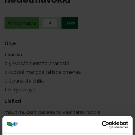
Annosmäärä
Ohje
1
kurkku
0.5
kypsää tuoretta ananasta
2
kypsää mangoa tai isoa omenaa
0.5
punaista chiliä
1
rkl rypsiöljyä
Lisäksi
maun mukaan vaaleaa tai vaahterasiirappia
kookoshiutaleita