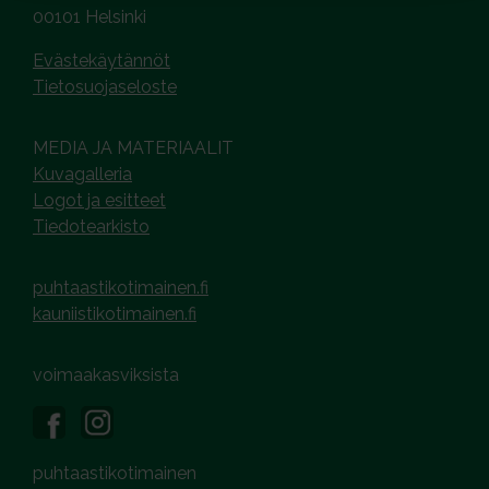
00101 Helsinki
Evästekäytännöt
Tietosuojaseloste
MEDIA JA MATERIAALIT
Kuvagalleria
Logot ja esitteet
Tiedotearkisto
puhtaastikotimainen.fi
kauniistikotimainen.fi
voimaakasviksista
puhtaastikotimainen