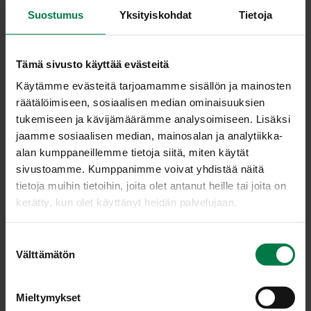
Kuori hedelmät. Poista mangon kivi, omenista
Suostumus
Yksityiskohdat
Tietoja
siemenkodat ja ananaksesta puinen sisus. Paloittele
hedelmälihat.
Halkaise kurkku pituussuunnassa. Leikkaa puolikkaat
Tämä sivusto käyttää evästeitä
edelleen pituussuunnassa puoliksi. Poista kurkun
Käytämme evästeitä tarjoamamme sisällön ja mainosten
siemenet lusikalla. Paloittele suupaloiksi.
räätälöimiseen, sosiaalisen median ominaisuuksien
Halkaise chili, poista siemenet ja viipaloi chili.
tukemiseen ja kävijämäärämme analysoimiseen. Lisäksi
Kuumenna pannulla tilkka öljyä, lisää kasvis- ja
jaamme sosiaalisen median, mainosalan ja analytiikka-
hedelmäpalat ja kuumenna parin minuutin ajan koko
alan kumppaneillemme tietoja siitä, miten käytät
ajan käännellen.
sivustoamme. Kumppanimme voivat yhdistää näitä
tietoja muihin tietoihin, joita olet antanut heille tai joita on
Nostele ainekset reikäkauhalla tarjoiluastiaan ja valuta
kerätty, kun olet käyttänyt heidän palvelujaan.
päälle siirappia. Viimeistele annos kookoshiutaleilla.
Nauti jälkiruokana esimerkiksi kermarahkaseoksen tai
S
jäätelön kanssa.
Välttämätön
u
Ohje: Kotimaiset Kasvikset ry
o
s
Mieltymykset
t