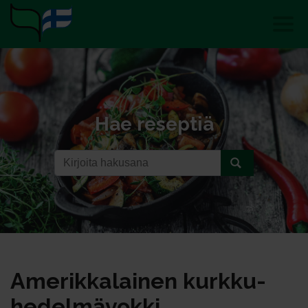
Hae reseptiä
Ame­rik­ka­lai­nen kurk­ku-
he­del­mä­vok­ki