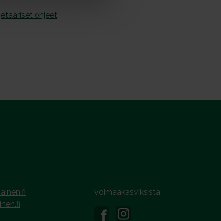
etaariset ohjeet
ainen.fi
voimaakasviksista
inen.fi