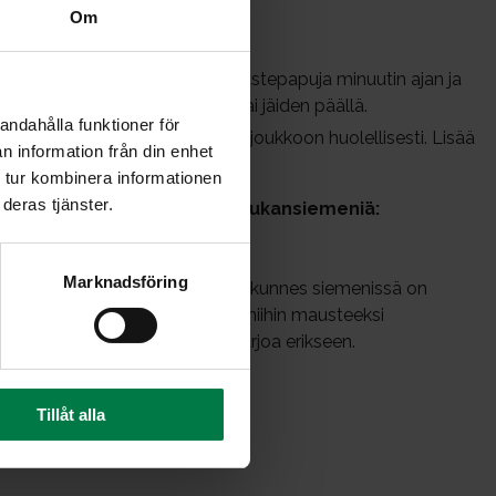
Om
a porkkana. Höyrytä tai keitä pakastepapuja minuutin ajan ja
simerkiksi kylmässä vedessä tai jäiden päällä.
andahålla funktioner för
kka ja suola kaalin ja porkkanan joukkoon huolellisesti. Lisää
n information från din enhet
maustua vähintään 30 minuuttia.
 tur kombinera informationen
deras tjänster.
isäksi
paahdettuja auringonkukansiemeniä:
Marknadsföring
ssa uunissa viitisen minuuttia, kunnes siemenissä on
ttuasi siemenet uunista sekoita niihin mausteeksi
ja ripota salaatin pinnalle tai tarjoa erikseen.
y
Tillåt alla