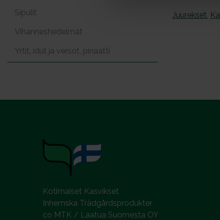
a
Sipulit
Juurekset
,
Ka
l
Vihanneshedelmät
Yrtit, idut ja versot, pinaatti
Kotimaiset Kasvikset
Inhemska Trädgårdsprodukter
co MTK / Laatua Suomesta OY