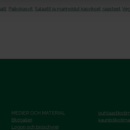
alit
,
Palkokasvit
,
Salaatit ja marinoidut kasvikset, raasteet
,
Veg
MEDIER OCH MATERIAL
puhtaastikotim
Bildgalleri
kauniistikotima
Logon och broschyrer