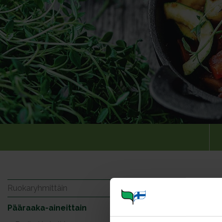
Aasial
Ruokaryhmittäin
Pääraaka-aineittain
Portioner