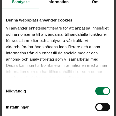
Samtycke
Information
Om
Ohje
4
raparperinvartta
Denna webbplats använder cookies
1
l mansikoita
Vi använder enhetsidentifierare för att anpassa innehållet
1
appelsiini
och annonserna till användarna, tillhandahålla funktioner
för sociala medier och analysera vår trafik. Vi
2
tl hunajaa
vidarebefordrar även sådana identifierare och annan
1
rkl juoksevaa margariinia
information från din enhet till de sociala medier och
2
rkl fariinisokeria
annons- och analysföretag som vi samarbetar med.
15
basilikanlehteä
Dessa kan i sin tur kombinera informationen med annan
10
sitruunamelissan lehteä
information som du har tillhandahållit eller som de har
samlat in när du har använt deras tjänster.
2
rkl kookoshiutaleita
S
Nödvändig
a
Leikkaa kevyesti kuoritut raparperit noin sentin
m
viipaleiksi.
t
Perkaa mansikat ja halkaise tarvittaessa.
Inställningar
y
Purista appelsiinista mehu ja sekoita mehun joukkoon