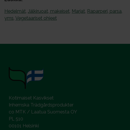
Hedelmät
,
Jälkiruoat, makeiset
,
Marjat
,
Raparperi, parsa,
yms
,
Vegetaariset ohjeet
Kotimaiset Kasvikset
Inhemska Trädgårdsprodukter
co MTK / Laatua Suomesta OY
PL 510
00101 Helsinki