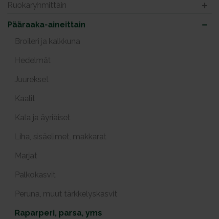
Ruokaryhmittäin
Pääraaka-aineittain
Broileri ja kalkkuna
Hedelmät
Juurekset
Kaalit
Kala ja äyriäiset
Liha, sisäelimet, makkarat
Marjat
Palkokasvit
Peruna, muut tärkkelyskasvit
Raparperi, parsa, yms