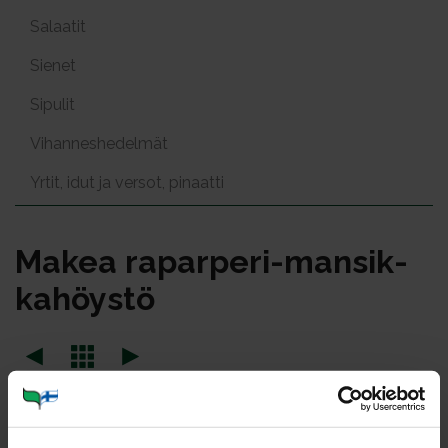
Salaatit
Sienet
Sipulit
Vihanneshedelmät
Yrtit, idut ja versot, pinaatti
Ma­kea ra­par­pe­ri-man­sik­
ka­höys­tö
Portioner