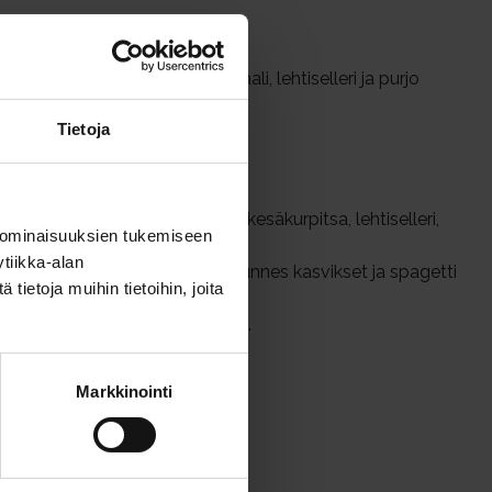
orkkana, kesäkurpitsa, kiinankaali, lehtiselleri ja purjo
Tietoja
omaattisose. Kuumenna.
ymisjärjestyksessä: porkkana, kesäkurpitsa, lehtiselleri,
 ominaisuuksien tukemiseen
noin 5 minuuttia.
tiikka-alan
tken päästä kiinankaali. Keitä, kunnes kasvikset ja spagetti
ietoja muihin tietoihin, joita
ippuri, kasvisliemijauhe ja suola.
Markkinointi
pii parmesanjuusto.