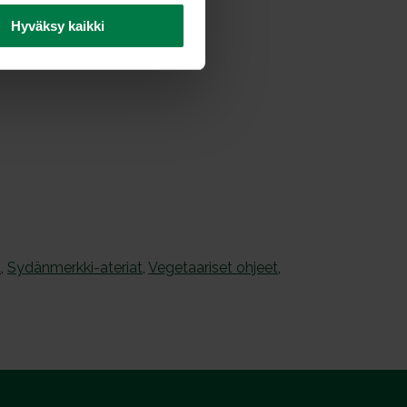
Hyväksy kaikki
t
,
Sydänmerkki-ateriat
,
Vegetaariset ohjeet
,