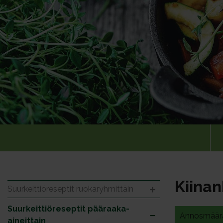
Kiina
Suurkeittiöreseptit ruokaryhmittäin
Suurkeittiöreseptit pääraaka-
Annosmäär
aineittain