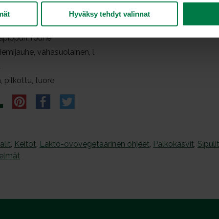
ni, spagetti
mät
Hyväksy tehdyt valinnat
ka, kuivattu
pippuri, rouhe
iemijauhe, vähäsuolainen, l
a
, pilkottu, tuore
alit
,
Keitot
,
Lakto-ovovegetaarinen ohjeet
,
Palkokasvit
,
Sipuli
elmät