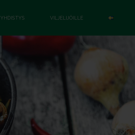
YHDISTYS
VILJELIJÖILLE