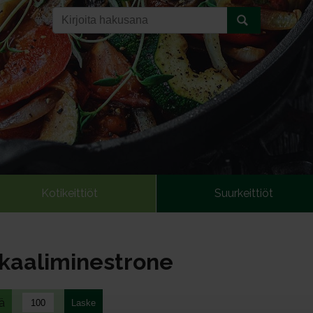
Kotikeittiöt
Suurkeittiöt
nkaaliminestrone
ä