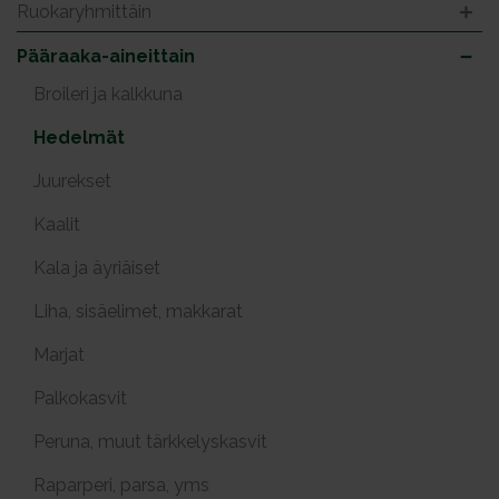
Ruokaryhmittäin
Pääraaka-aineittain
Broileri ja kalkkuna
Hedelmät
Juurekset
Kaalit
Kala ja äyriäiset
Liha, sisäelimet, makkarat
Marjat
Palkokasvit
Peruna, muut tärkkelyskasvit
Raparperi, parsa, yms