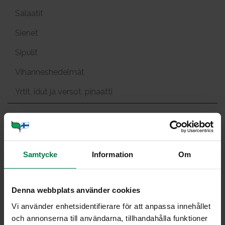
Salaatit
Sienet
Sipulit
Vihanneshedelmät
Yrtit, idut ja versot, pinaatti
Aro­mi­kas ome­na­so­se
Samtycke
Information
Om
Portioner
Denna webbplats använder cookies
Vi använder enhetsidentifierare för att anpassa innehållet
och annonserna till användarna, tillhandahålla funktioner
Ohje