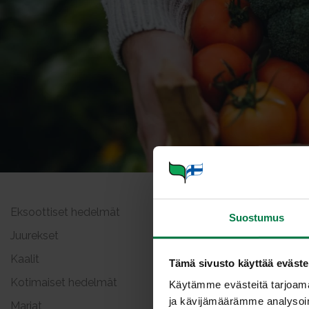
Eksoottiset hedelmät
Salott
Suostumus
Juurekset
Kaalit
Tämä sivusto käyttää eväste
Kotimaiset hedelmät
Käytämme evästeitä tarjoama
ja kävijämäärämme analysoim
Marjat