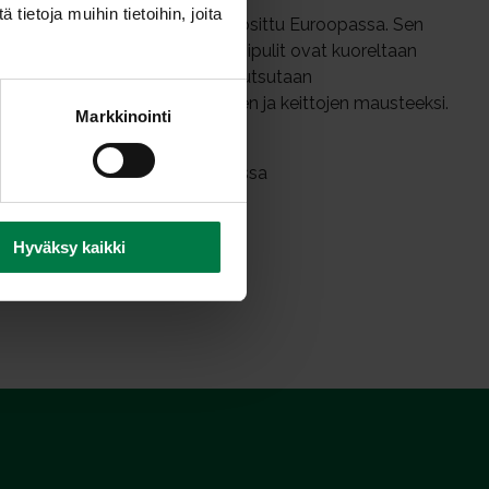
ietoja muihin tietoihin, joita
a sipulina ja se onkin hyvin suosittu Euroopassa. Sen
lla. Pienet ovaalinmuotoiset sipulit ovat kuoreltaan
 Pitkänomaista salottisipulia kutsutaan
ominsa vuoksi kastikkeiden, liemien ja keittojen mausteeksi.
Markkinointi
ikassa, +2 – +5 asteen lämpötilassa
Hyväksy kaikki