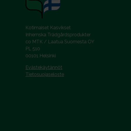
n
t
a
Kotimaiset Kasvikset
Inhemska Trädgårdsprodukter
co MTK / Laatua Suomesta OY
PL 510
00101 Helsinki
Evästekäytännöt
Tietosuojaseloste