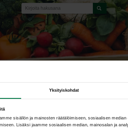
isipuli
Yksityiskohdat
itä
SALOTTISIPULI (Allium asc
mme sisällön ja mainosten räätälöimiseen, sosiaalisen median
iseen. Lisäksi jaamme sosiaalisen median, mainosalan ja analy