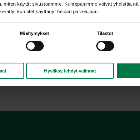
, miten käytät sivustoamme. Kumppanimme voivat yhdistää näitä t
Salottisipulia pidetään kaikkein hienoimmanmakuisen
n kerätty, kun olet käyttänyt heidän palvelujaan.
muoto on epäsäännöllinen ja se lisääntyy jakaantuma
ruskeanpunaisia ja maultaan mieto ja hienoarominen.
banaanisalottisipuliksi. Salottisipuli sopii hienon ar
Mieltymykset
Tilastot
Kokonaisena se käy erilaisiin pataruokiin.
Salottisipuli tulee säilyttää kuivassa ja kylmässä pa
mät
Hyväksy tehdyt valinnat