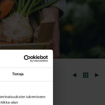
Tietoja
alonicum)
 ominaisuuksien tukemiseen
tiikka-alan