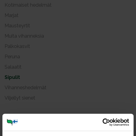
Kotimaiset hedelmät
Marjat
Mausteyrtit
Muita vihanneksia
Palkokasvit
Peruna
Salaatit
Sipulit
Vihanneshedelmät
Viljellyt sienet
Sa­lot­ti­si­pu­li