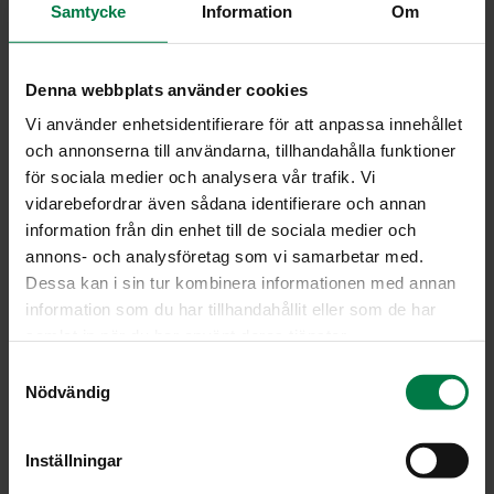
Samtycke
Information
Om
Denna webbplats använder cookies
SA­LOT­TI­SI­PU­LI
Vi använder enhetsidentifierare för att anpassa innehållet
(Al­lium as­ca­lo­ni­
och annonserna till användarna, tillhandahålla funktioner
cum)
för sociala medier och analysera vår trafik. Vi
vidarebefordrar även sådana identifierare och annan
information från din enhet till de sociala medier och
Salottisipulia pidetään kaikkein
annons- och analysföretag som vi samarbetar med.
hienoimmanmakuisena sipulina ja
Dessa kan i sin tur kombinera informationen med annan
se onkin hyvin suosittu
information som du har tillhandahållit eller som de har
Euroopassa. Sen muoto on
samlat in när du har använt deras tjänster.
epäsäännöllinen ja se lisääntyy jakaantumalla. Pienet
ovaalinmuotoiset sipulit ovat kuoreltaan ruskeanpunaisia
S
Nödvändig
ja maultaan mieto ja hienoarominen. Pitkänomaista
a
salottisipulia kutsutaan banaanisalottisipuliksi.
m
Salottisipuli sopii hienon arominsa vuoksi kastikkeiden,
t
Inställningar
liemien ja keittojen mausteeksi. Kokonaisena se käy
y