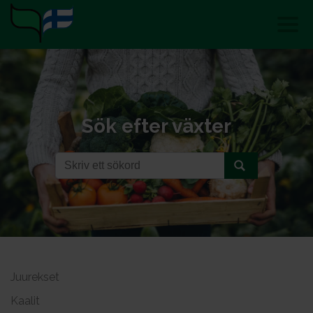
Sök efter växter
Juurekset
Kaalit