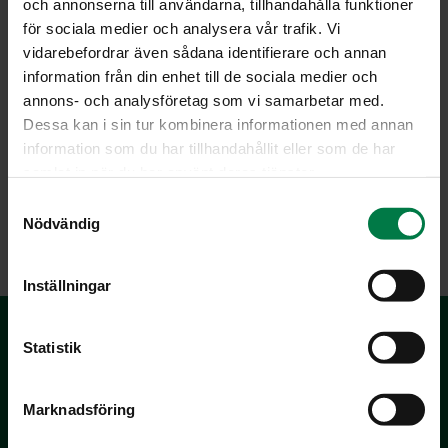
och annonserna till användarna, tillhandahålla funktioner
Kasviksia: 1
för sociala medier och analysera vår trafik. Vi
vidarebefordrar även sådana identifierare och annan
information från din enhet till de sociala medier och
annons- och analysföretag som vi samarbetar med.
Dessa kan i sin tur kombinera informationen med annan
information som du har tillhandahållit eller som de har
samlat in när du har använt deras tjänster.
Pe­ru­noi­den vä­ri­tun­nis­
S
teet
Nödvändig
a
m
t
Inställningar
y
c
k
Statistik
e
s
Marknadsföring
v
a