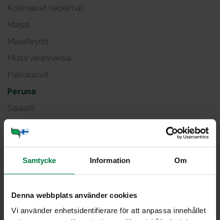
Kotimaiset hedelmät
Marjat
Mausteyrtit
Muita vihanneksia
Palkokasvit
Peruna
Salaatit
Sipulit
Vihanneshedelmät
Viljellyt sienet
Samtycke
Information
Om
Pe­ru­na
Denna webbplats använder cookies
Vi använder enhetsidentifierare för att anpassa innehållet