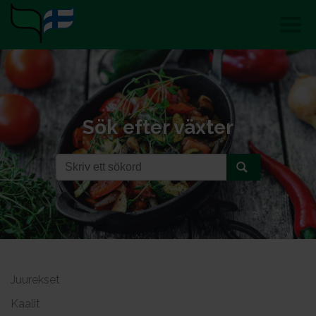
Sök efter växter
Juurekset
Kaalit