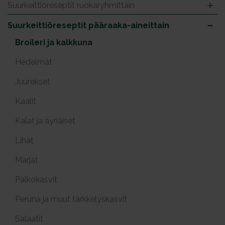
Suurkeittiöreseptit ruokaryhmittäin
Suurkeittiöreseptit pääraaka-aineittain
Broileri ja kalkkuna
Hedelmät
Juurekset
Kaalit
Kalat ja äyriäiset
Lihat
Marjat
Palkokasvit
Peruna ja muut tärkkelyskasvit
Salaatit