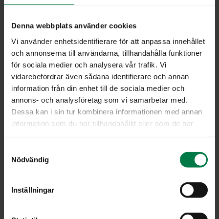
0.05
kg sokeri
Denna webbplats använder cookies
0.05
kg suola
Vi använder enhetsidentifierare för att anpassa innehållet
0.4
kg appelsiinimehutiiviste
och annonserna till användarna, tillhandahålla funktioner
0.025
kg valkosipuli, murska, tuore
för sociala medier och analysera vår trafik. Vi
0.012
kg oregano, kuivattu
vidarebefordrar även sådana identifierare och annan
0.012
kg timjami, kuivattu
information från din enhet till de sociala medier och
annons- och analysföretag som vi samarbetar med.
0.5
kg vesi
Dessa kan i sin tur kombinera informationen med annan
0.012
kg basilika, kuivatt
information som du har tillhandahållit eller som de har
3.5
kg kalkkuna, paistisuikale (maustettu), sous vide
samlat in när du har använt deras tjänster.
0.2
kg rypsiöljy
S
0.02
kg curryjauhe
Nödvändig
a
3.5
kg porkkana, lohko, tuore
m
t
2
kg kelta- tai punajuuri, lohko, tuore
Inställningar
y
3
kg sipuli, lohko, tuore
c
3
kg paprika, lohko (3x3 cm), tuore