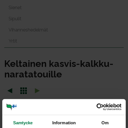
Sienet
Sipulit
Vihanneshedelmät
Yrtit
Kel­tai­nen kas­vis-kalk­ku­
na­ra­ta­touil­le
Portioner
Samtycke
Information
Om
Ohje