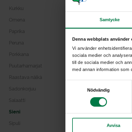
Kurkku
Omena
Samtycke
Paprika
Denna webbplats använder 
Aasial
Peruna
kas
Vi använder enhetsidentifierar
Porkkana
sociala medier och analysera 
till de sociala medier och a
Puutarhamarjat
med annan information som du 
Raastava nälkä
S
Sadonkorjuu
Nödvändig
a
m
Salaatti
Marinoidu
t
y
Sieni
c
Sipuli
Avvisa
k