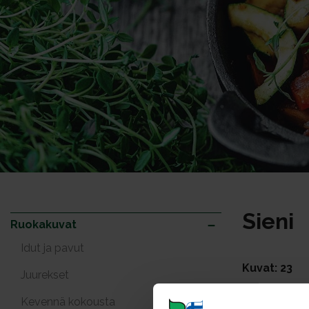
Sieni
Ruokakuvat
Idut ja pavut
Kuvat: 23
Juurekset
Kevennä kokousta