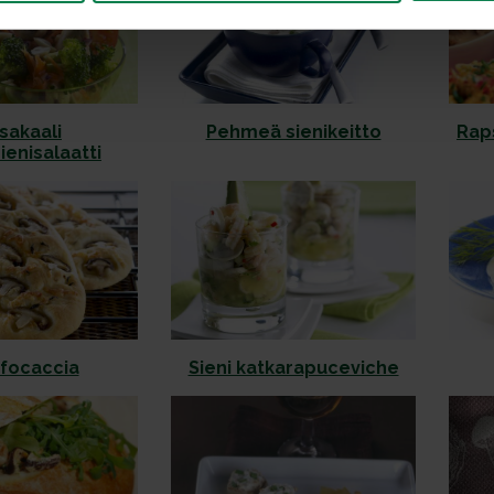
sakaali
Pehmeä sienikeitto
Raps
ienisalaatti
 focaccia
Sieni katkarapuceviche