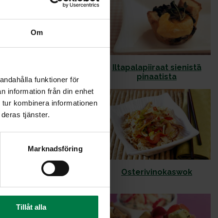
Om
atut kala kasvisvartaat
Iltapalapiiraat sienistä
pinaatista
andahålla funktioner för
n information från din enhet
 tur kombinera informationen
deras tjänster.
Marknadsföring
ukas nuudelikeitto
Osterivinokaswok
siitakesienistä
Tillåt alla