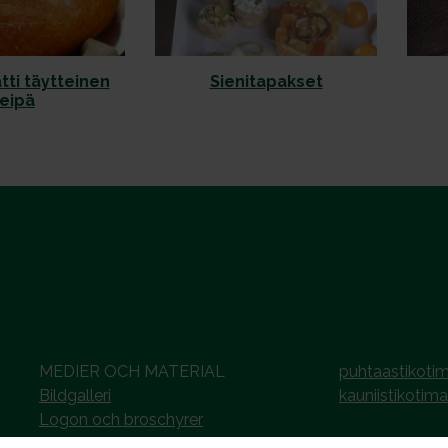
tti täytteinen
Sienitapakset
leipä
MEDIER OCH MATERIAL
puhtaastikotim
Bildgalleri
kauniistikotima
Logon och broschyrer
Nyhetsarkiv