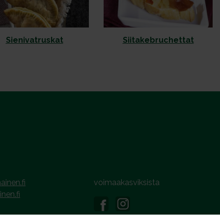
Sienivatruskat
Siitakebruchettat
ainen.fi
voimaakasviksista
inen.fi