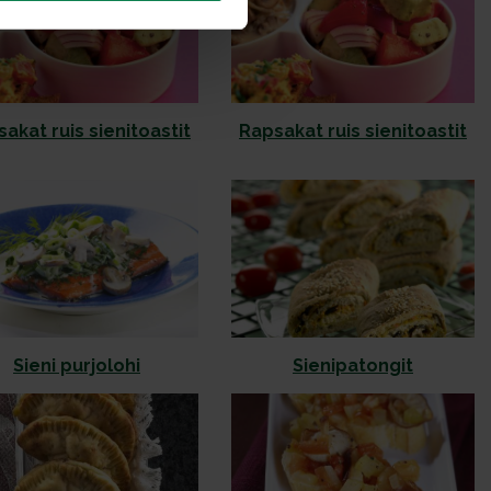
akat ruis sienitoastit
Rapsakat ruis sienitoastit
Sieni purjolohi
Sienipatongit