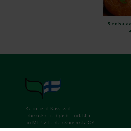
Sienisalaa
Kotimaiset Kasvikset
Inhemska Trädgårdsprodukter
co MTK / Laatua Suomesta OY
PL 510