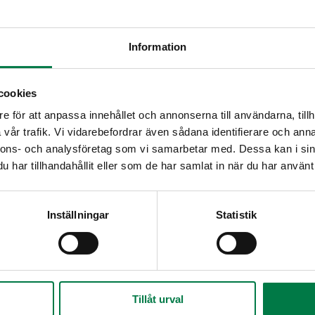
Information
cookies
ainen sieni
Avokadosalaatti
Grill
visvokki
e för att anpassa innehållet och annonserna till användarna, tillh
vår trafik. Vi vidarebefordrar även sådana identifierare och anna
nnons- och analysföretag som vi samarbetar med. Dessa kan i sin
har tillhandahållit eller som de har samlat in när du har använt 
Inställningar
Statistik
t herkkusienet
Marinoitu sieni
Ma
tomaattisalaatti
Tillåt urval