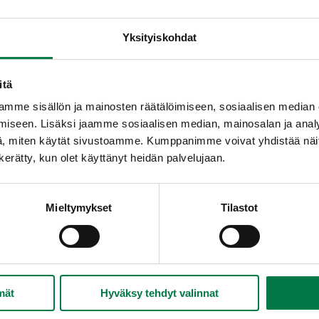
Yksityiskohdat
itä
mme sisällön ja mainosten räätälöimiseen, sosiaalisen median
iseen. Lisäksi jaamme sosiaalisen median, mainosalan ja analy
, miten käytät sivustoamme. Kumppanimme voivat yhdistää näitä t
n kerätty, kun olet käyttänyt heidän palvelujaan.
Mieltymykset
Tilastot
IPULI (Allium sativum)
a peräisin oleva valkosipuli eli kynsilaukka on vanhastaan tun
mät
Hyväksy tehdyt valinnat
minaisuuksia. Kukapa ei olisi kuullut sen flunssaa tai vampyy
a peittää ohut paperinkaltainen kuori. Väriltään se on valkoinen