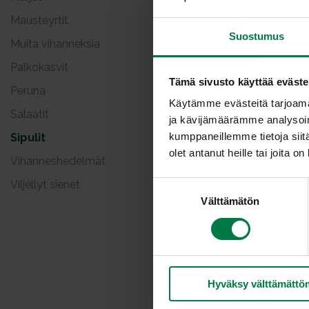
Mausteyrtit
Suostumus
Muita vihanneksia
Palkokasvit
Tämä sivusto käyttää eväste
Peruna
Käytämme evästeitä tarjoama
Salaatit
ja kävijämäärämme analysoim
kumppaneillemme tietoja siitä
Sipulit
olet antanut heille tai joita o
Vihanneshedelmät
Viljellyt sienet
S
Välttämätön
u
o
VALKOS
s
t
u
Keski-Aasiast
Hyväksy välttämättö
m
maagisiakin o
u
kynnestä joit