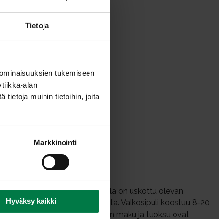
Tietoja
 ominaisuuksien tukemiseen
tiikka-alan
ietoja muihin tietoihin, joita
Markkinointi
nettu mauste- ja lääkekasvi, jolla on uskottu olevan
Hyväksy kaikki
reja karkottavista ominaisuuksista. Valkosipuli koostuu 8-20
 tai vaalean violetti. Valkosipulin maku ja tuoksu ovat