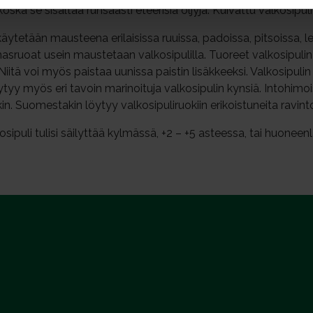
oska se sisältää runsaasti eteerisiä öljyjä. Kuivattu valkosip
käytetään mausteena erilaisissa ruuissa, padoissa, pitsoissa, le
asruoat usein maustetaan valkosipulilla. Tuoreet valkosipuli
. Niitä voi myös paistaa uunissa paistin lisäkkeeksi. Valkosipulin
tyy myös eri tavoin marinoituja valkosipulin kynsiä. Intohim
kin. Suomestakin löytyy valkosipuliruokiin erikoistuneita ravinto
osipuli tulisi säilyttää kylmässä, +2 – +5 asteessa, tai huone