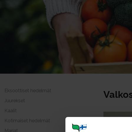
Eksoottiset hedelmät
Valkos
Juurekset
Kaalit
Kotimaiset hedelmät
Marjat