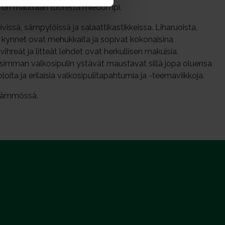
uli on maultaan tuoretta miedompi.
ivissä, sämpylöissä ja salaattikastikkeissa. Liharuoista,
n kynnet ovat mehukkaita ja sopivat kokonaisina
 vihreät ja litteät lehdet ovat herkullisen makuisia.
oisimman valkosipulin ystävät maustavat sillä jopa oluensa
loita ja erilaisia valkosipulitapahtumia ja -teemaviikkoja.
enlämmössä.