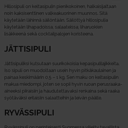
Hillosipuli on keltasipulin pienikokoinen, halkaisijaltaan
noin kaksisenttinen valkeakuorinen muunnos. Sitä
käytetään lähinnä säilöntään. Säilöttyä hillosipulia
käytetään lihapadoissa, salaateissa, liharuokien
lisäkkeenä sekä cocktailpalojen koristeena.
JÄT­TI­SI­PU­LI
Jättisipuliksi kutsutaan suurikokoisia kepasipulilajikkeita.
Iso sipuli on muodoltaan usein hyvin pitkäkaulainen ja
painaa keskimäärin 0,5 – 1 kg. Sen maku on keltasipulin
makua miedompi, joten se sopii hyvin ruoan perusraaka-
aineeksi piiraisiin ja haudutettavaksi renkaina sekä raaka
syötäväksi erilaisiin salaatteihin ja leivän päälle.
RY­VÄS­SI­PU­LI
Ryvässipuli on perinteisesti Suomessa viljelty tavallista