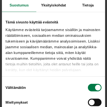
sipulirenkaat sopivat niin jauhelihapihville kuin
Suostumus
Yksityiskohdat
Tietoja
maksapihveillekin. Sellaisenaan sipulia voi tarjota
keitettynä, uunissa tai pannulla haudutettuna tai
grillattuna. Jauheliharuokia ei useinkaan valmisteta ilman
Tämä sivusto käyttää evästeitä
sipulia. Sipuli sopii myös pikkelseihin, marinaadeihin,
Käytämme evästeitä tarjoamamme sisällön ja mainosten
salaatteihin, piirakoihin ja paistoksiin.
räätälöimiseen, sosiaalisen median ominaisuuksien
tukemiseen ja kävijämäärämme analysoimiseen. Lisäksi
Sipulin kuoria on vanhastaan käytetty esimerkiksi
jaamme sosiaalisen median, mainosalan ja analytiikka-
lankojen, kankaiden ja pääsiäismunien värjäämiseen.
alan kumppaneillemme tietoja siitä, miten käytät
Kesän ensimmäiset sipulit myydään naatteineen
sivustoamme. Kumppanimme voivat yhdistää näitä
nipuissa. Nippusipulit ovat usein tavallista sipulia
tietoja muihin tietoihin, joita olet antanut heille tai joita on
pienempiä, ja niiden maku on miedompi. Myös sipulin
kerätty, kun olet käyttänyt heidän palvelujaan.
kypsentäminen miedontaa sipulin makua.
S
Kuivattu sipuli homehtuu helposti kosteassa. Siksi sipulit
Välttämätön
u
tulisikin säilyttää ilmavassa paikassa mielellään
o
kylmässä, +2 – +5 asteessa.
s
Mieltymykset
t