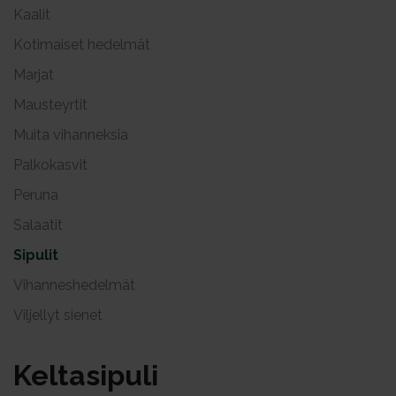
Kaalit
Kotimaiset hedelmät
Marjat
Mausteyrtit
Muita vihanneksia
Palkokasvit
Peruna
Salaatit
Sipulit
Vihanneshedelmät
Viljellyt sienet
Kel­ta­si­pu­li