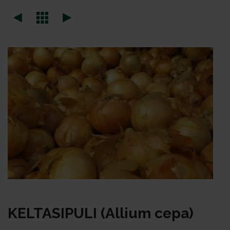
KEL­TA­SI­PU­LI (Al­lium ce­pa)