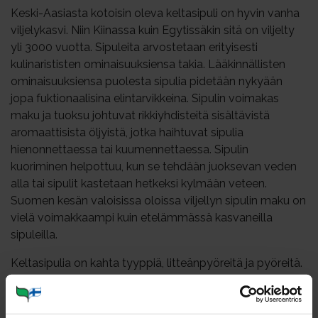
Keski-Aasiasta kotoisin oleva keltasipuli on hyvin vanha
viljelykasvi. Niin Kiinassa kuin Egytissäkin sitä on viljelty
yli 3000 vuotta. Sipuleita arvostetaan erityisesti
kulinarististen ominaisuuksiensa takia. Lääkinnällisten
ominaisuuksiensa puolesta sipulia pidetään nykyään
jopa fuktionaalisina elintarvikkeina. Sipulin voimakas
maku ja tuoksu johtuvat rikkiyhdisteitä sisältävistä
aromaattisista öljyistä, jotka haihtuvat sipulia
hienonnettaessa tai kuumennettaessa. Sipulin
kuoriminen helpottuu, kun se tehdään juoksevan veden
alla tai sipulit kastetaan hetkeksi kylmään veteen.
Suomen kesän valoisissa oloissa viljellyn sipulin maku on
vielä voimakkaampi kuin etelämmässä kasvaneilla
sipuleilla.
Keltasipulia on kahta tyyppiä, litteänpyöreitä ja pyöreitä.
Sipulia käytetään keitto-, laatikko-, pata- ja wokruoissa
sekä raaka-aineena että mausteena. Raaka-aineeksi se
sopii kala-, liha- ja vihannesruokiin. Haudutetut