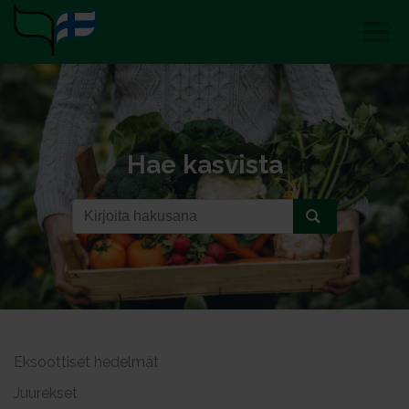
Hae kasvista
Eksoottiset hedelmät
Juurekset