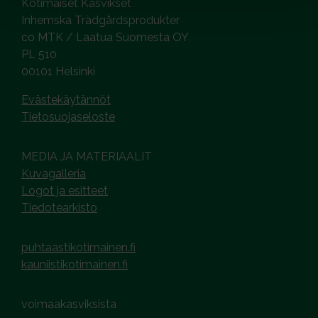
Kotimaiset Kasvikset
Inhemska Trädgårdsprodukter
co MTK / Laatua Suomesta OY
PL 510
00101 Helsinki
Evästekäytännöt
Tietosuojaseloste
MEDIA JA MATERIAALIT
Kuvagalleria
Logot ja esitteet
Tiedotearkisto
puhtaastikotimainen.fi
kauniistikotimainen.fi
voimaakasviksista