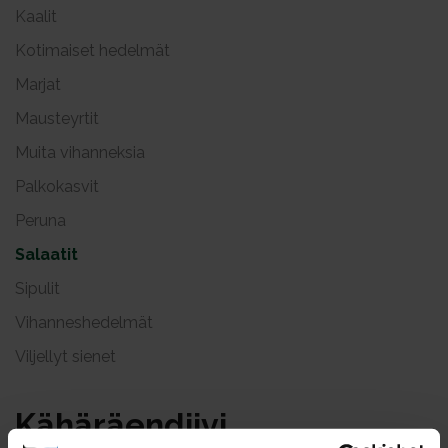
Kaalit
Kotimaiset hedelmät
Marjat
Mausteyrtit
Muita vihanneksia
Palkokasvit
Peruna
Salaatit
Sipulit
Vihanneshedelmät
Viljellyt sienet
Kä­hä­räen­dii­vi