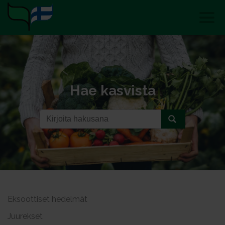
Hae kasvista
Eksoottiset hedelmät
Juurekset