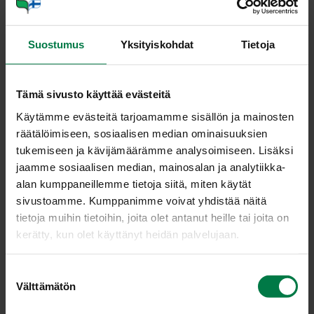
Suostumus
Yksityiskohdat
Tietoja
KÄ­HÄ­RÄEN­DII­VI
Tämä sivusto käyttää evästeitä
(Cic­ho­rium en­
Käytämme evästeitä tarjoamamme sisällön ja mainosten
räätälöimiseen, sosiaalisen median ominaisuuksien
di­vis var. cris­
tukemiseen ja kävijämäärämme analysoimiseen. Lisäksi
pum)
jaamme sosiaalisen median, mainosalan ja analytiikka-
alan kumppaneillemme tietoja siitä, miten käytät
Kähäräendiivi eli friseesalaatti
sivustoamme. Kumppanimme voivat yhdistää näitä
on siloendiiville läheistä
tietoja muihin tietoihin, joita olet antanut heille tai joita on
sukua. Ainoa ero on lehtien muoto. Kähäräendiivin lehdet
kerätty, kun olet käyttänyt heidän palvelujaan.
ovat pitsimäiset ja hienopoimuiset. Kähäräendiivin
tuuhea lehtiruusuke voi kasvaa hyvinkin suureksi.
S
Uloimmat lehdet ovat vihreitä, sisimmät heleän
Välttämätön
u
vaaleankeltaisia. Kähäräendiivin maku on voimakas ja
o