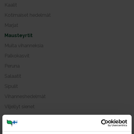
Kaalit
Kotimaiset hedelmät
Marjat
Mausteyrtit
Muita vihanneksia
Palkokasvit
Peruna
Salaatit
Sipulit
Vihanneshedelmät
Viljellyt sienet
Maus­teyr­tit