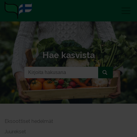
Hae kasvista
Eksoottiset hedelmät
Juurekset