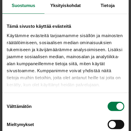
Suostumus
Yksityiskohdat
Tietoja
Tämä sivusto käyttää evästeitä
Tuttujen kuivattujen mausteyrttien kotimainen
Käytämme evästeitä tarjoamamme sisällön ja mainosten
vaihtoehto on ruukussa myytävät tuoreyrtit. Niitä saa
räätälöimiseen, sosiaalisen median ominaisuuksien
ympäri vuoden. Tuoreiden mausteyrttien käytössä ei ole
tukemiseen ja kävijämäärämme analysoimiseen. Lisäksi
muuta rajaa kuin mielikuvitus, sillä niiden avulla voi tehdä
jaamme sosiaalisen median, mainosalan ja analytiikka-
omia makuyhdistelmiä. Makuelämysten lisäksi yrtit ovat
alan kumppaneillemme tietoja siitä, miten käytät
terveellisiä: niiden avulla voi vähentää suolan käyttöä ja
sivustoamme. Kumppanimme voivat yhdistää näitä
monilla yrteillä on lääkitseviä ominaisuuksia.
tietoja muihin tietoihin, joita olet antanut heille tai joita on
kerätty, kun olet käyttänyt heidän palvelujaan.
Tuoreyrtit tulee säilyttää viileässä (poikkeuksena helposti
paleltuvat basilika ja sitruunamelissa, jotka säilytetään
S
huoneenlämmössä) ja niiden suojusmuovi tulee
Välttämätön
u
mielellään jättää paikoilleen kuivumista ehkäisemään.
o
Kaikki yrtit, varsinkin suurilehtiset lajit, kuivuvat helposti
s
ellei niitä kastele kunnolla. Ruuanvalmistuksessa
Mieltymykset
t
tuoreyrttejä käytetään määrällisesti kaksi tai kolme