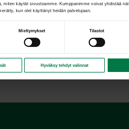
talviomena
, miten käytät sivustoamme. Kumppanimme voivat yhdistää näitä t
n kerätty, kun olet käyttänyt heidän palvelujaan.
Peiteväri tummanpunainen. Maku miellyttävän hap
eteenpäin.
Mieltymykset
Tilastot
mät
Hyväksy tehdyt valinnat