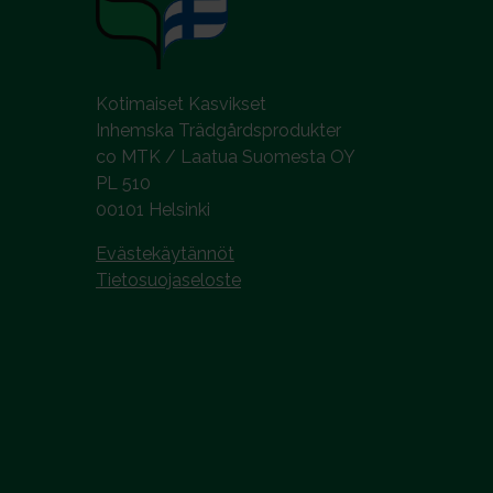
n
t
a
Kotimaiset Kasvikset
Inhemska Trädgårdsprodukter
co MTK / Laatua Suomesta OY
PL 510
00101 Helsinki
Evästekäytännöt
Tietosuojaseloste