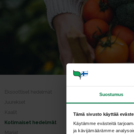
Eksoottiset hedelmät
Lobo
Suostumus
Juurekset
Kaalit
Tämä sivusto käyttää eväste
Kotimaiset hedelmät
Käytämme evästeitä tarjoama
ja kävijämäärämme analysoim
Marjat