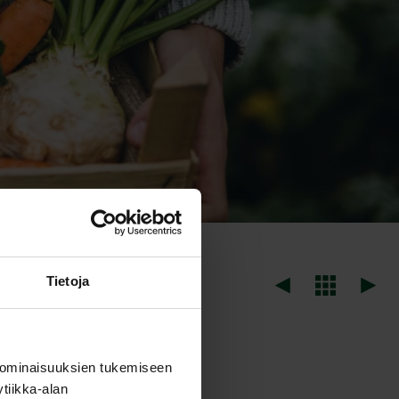
Tietoja
 ominaisuuksien tukemiseen
tiikka-alan