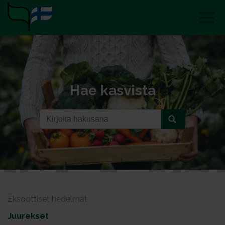
Hae kasvista
Eksoottiset hedelmät
Juurekset