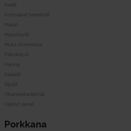
Kaalit
Kotimaiset hedelmät
Marjat
Mausteyrtit
Muita vihanneksia
Palkokasvit
Peruna
Salaatit
Sipulit
Vihanneshedelmät
Viljellyt sienet
Pork­ka­na