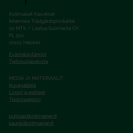
Kotimaiset Kasvikset
Inhemska Trädgårdsprodukter
co MTK / Laatua Suomesta OY
PL 510
00101 Helsinki
Evästekäytännöt
Tietosuojaseloste
MEDIA JA MATERIAALIT
Kuvagalleria
Logot ja esitteet
Tiedotearkisto
puhtaastikotimainen.fi
kauniistikotimainen.fi