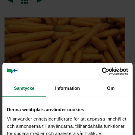
Samtycke
Information
Om
Denna webbplats använder cookies
Vi använder enhetsidentifierare för att anpassa innehållet
PORK­KA­NA (Dau­cus ca­ro­ta)
och annonserna till användarna, tillhandahålla funktioner
för sociala medier och analysera vår trafik. Vi