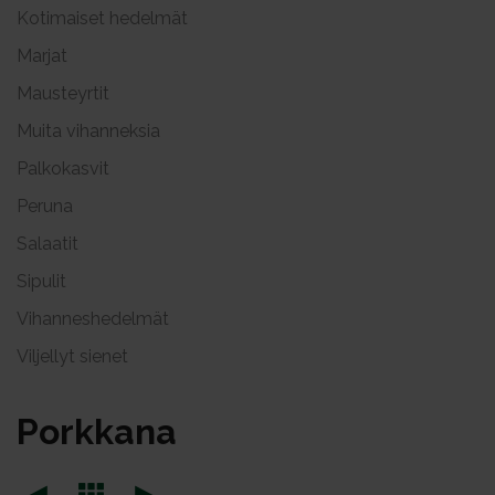
Kotimaiset hedelmät
Marjat
Mausteyrtit
Muita vihanneksia
Palkokasvit
Peruna
Salaatit
Sipulit
Vihanneshedelmät
Viljellyt sienet
Pork­ka­na