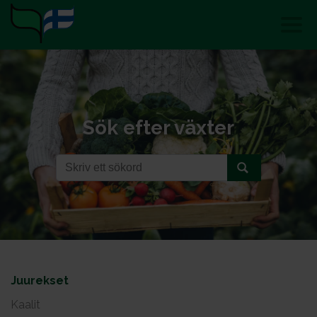
Sök efter växter
Juurekset
Kaalit