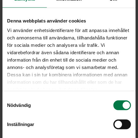
6.8
kg porkkana, tuore
10
kg vesi
Denna webbplats använder cookies
2.5
kg palsternakka, tuore
Vi använder enhetsidentifierare för att anpassa innehållet
4
kg peruna, tuore
och annonserna till användarna, tillhandahålla funktioner
för sociala medier och analysera vår trafik. Vi
1.2
kg lanttu, tuore
vidarebefordrar även sådana identifierare och annan
1.5
kg sipuli, tuore
information från din enhet till de sociala medier och
0.2
kg kasvisliemijauhe, vähäsuolainen, l
annons- och analysföretag som vi samarbetar med.
4
kg vesi
Dessa kan i sin tur kombinera informationen med annan
0.005
kg valkopippuri, jauhettu
information som du har tillhandahållit eller som de har
samlat in när du har använt deras tjänster.
0.005
kg muskottipähkinä, jauhettu
S
0.005
kg kirveli, kuivattu
Nödvändig
a
0.005
kg basilika, kuivattu
m
0.04
kg merisuola
t
Inställningar
2
kg kasvirasvasekoite, maito, vl, 15 %
y
0.05
kg persilja, tuore
c