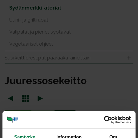
Sydänmerkki-ateriat
Uuni- ja grilliruoat
Välipalat ja pienet syötävät
Vegetaariset ohjeet
Suurkeittiöreseptit pääraaka-aineittain
Juu­res­so­se­keit­to
Portioner
Samtycke
Information
Om
Ohje