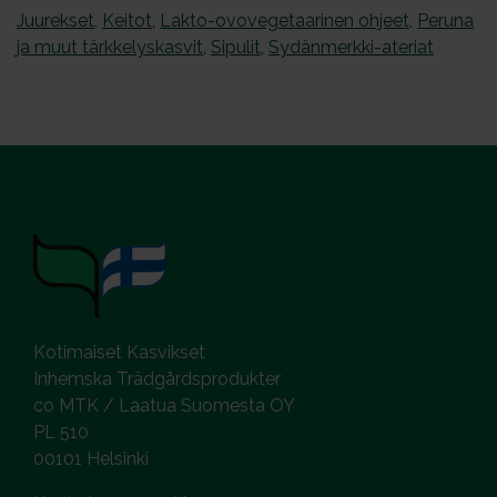
Juurekset
,
Keitot
,
Lakto-ovovegetaarinen ohjeet
,
Peruna
ja muut tärkkelyskasvit
,
Sipulit
,
Sydänmerkki-ateriat
Kotimaiset Kasvikset
Inhemska Trädgårdsprodukter
co MTK / Laatua Suomesta OY
PL 510
00101 Helsinki