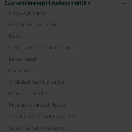
Suurkeittiöreseptit ruokaryhmittäin
Höystöt ja curryt
Kastikkeet ja marinadit
Keitot
Lakto-ovovegetaarinen ohjeet
Leivonnaiset
Lisäkeruoat
Ohukaiset, tacot ja tortillat
Pannulla paistetut
Pata- ja vokkiruoat, risotot
Salaatit ja marinoidut kasvikset
Salsat, tahnat ja vastaavat