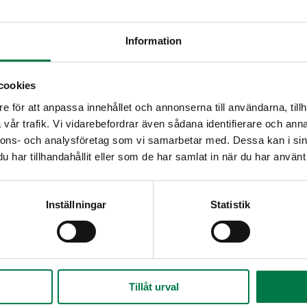
Information
Kuumenna öljy, mausteet ja 
öljy
Lisää sienet ja anna kiehua m
kuma, jauhe
cookies
Lisää riisi ja kuullota läpikuul
ina
e för att anpassa innehållet och annonserna till användarna, tillh
Lisää kiehuva vesi pienissä er
apippuri, rouhe
vår trafik. Vi vidarebefordrar även sådana identifierare och anna
Lisää suola ja hunaja.
nnons- och analysföretag som vi samarbetar med. Dessa kan i sin
sipuli, murska, tuore
Lisää kasvikset ja kypsennä 
har tillhandahållit eller som de har samlat in när du har använt 
elli
Katkaise lämmönlähde ja ann
sotto
Vinkki: Tarjoa kasvisruokana 
Inställningar
Statistik
a
ja, juokseva
a, suikale, pakaste
, keltainen, suikale, tuore
Tillåt urval
, oranssi, suikale, tuore