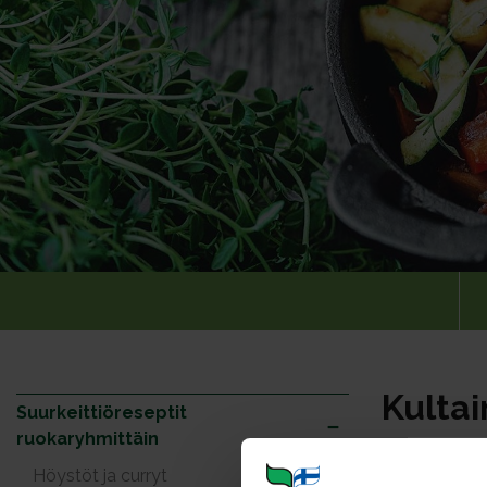
Kultai
Suurkeittiöreseptit
ruokaryhmittäin
Portioner
Höystöt ja curryt