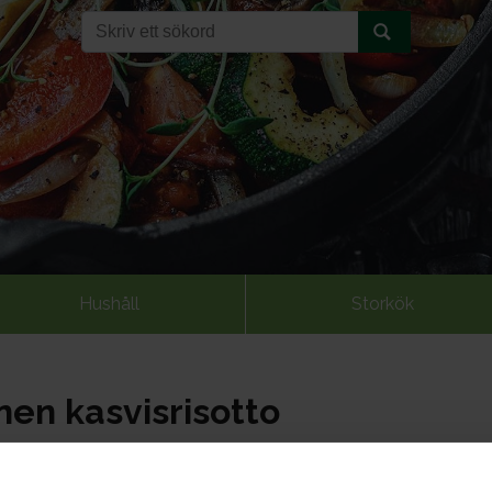
Hushåll
Storkök
nen kasvisrisotto