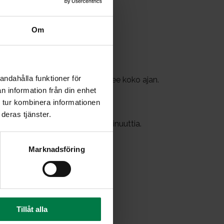
Om
valkosipuli padassa.
inuutin ajan.
tavaksi.
andahålla funktioner för
issä, niin että risottopata porisee koko ajan.
n information från din enhet
 tur kombinera informationen
15 minuuttia.
deras tjänster.
a muhia kannen alla 10 – 15 minuuttia.
tai muiden ruokien lisukkeena.
Marknadsföring
Tillåt alla