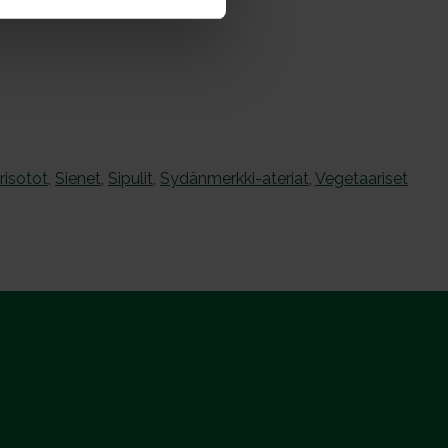
risotot
,
Sienet
,
Sipulit
,
Sydänmerkki-ateriat
,
Vegetaariset