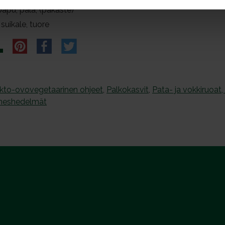
apu, pala, (pakaste)
 suikale, tuore
kto-ovovegetaarinen ohjeet
,
Palkokasvit
,
Pata- ja vokkiruoat, 
neshedelmät