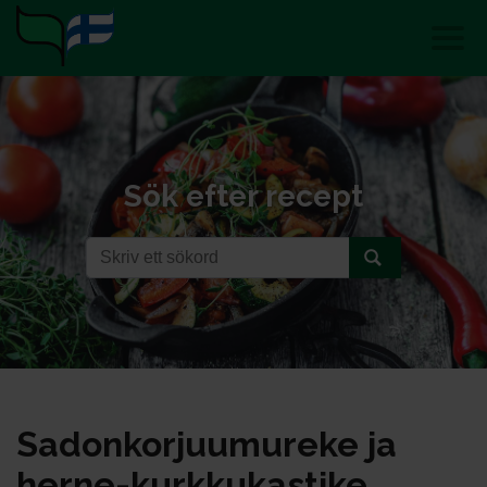
Sök efter recept
Sa­don­kor­juu­mu­re­ke ja
her­ne-kurk­ku­kas­ti­ke