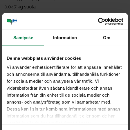
0.047
kg suola
2.5
kg jogurtti, luonnon, maustamaton, vl, 2,5 %
1
kg kurkku, suikale, tuore
0.7
kg herne, pakaste
Samtycke
Information
Om
0.025
kg valkosipuli, murska, tuore
0.02
kg minttu, pilkottu, tuore
0.02
kg suola
Denna webbplats använder cookies
0.02
kg sokeri
Vi använder enhetsidentifierare för att anpassa innehållet
och annonserna till användarna, tillhandahålla funktioner
för sociala medier och analysera vår trafik. Vi
Sekoita yleiskoneessa kasvissuikaleet, peruna ja
vidarebefordrar även sådana identifierare och annan
ohrasuurimo.
information från din enhet till de sociala medier och
Lisää kananmuna ja öljy. Sekoita. Lisää
annons- och analysföretag som vi samarbetar med.
maissitärkkelys.Lisää mausteet ja tarkista maku. Lado
Dessa kan i sin tur kombinera informationen med annan
massa GN-vuokaan tai vuokaleipävuokaan.
information som du har tillhandahållit eller som de har
Kypsennä mureke 175 asteessa n. 45 minuuttia.
samlat in när du har använt deras tjänster.
Jäähdytä.