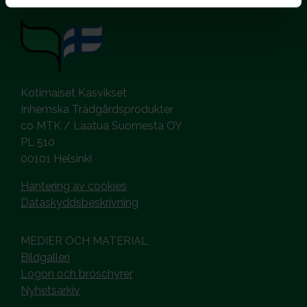
Kotimaiset Kasvikset
Inhemska Trädgårdsprodukter
co MTK / Laatua Suomesta OY
PL 510
00101 Helsinki
Hantering av cookies
Dataskyddsbeskrivning
MEDIER OCH MATERIAL
Bildgalleri
Logon och broschyrer
Nyhetsarkiv