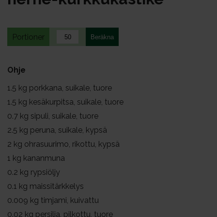
Portioner
Ohje
1.5
kg porkkana, suikale, tuore
1.5
kg kesäkurpitsa, suikale, tuore
0.7
kg sipuli, suikale, tuore
2.5
kg peruna, suikale, kypsä
2
kg ohrasuurimo, rikottu, kypsä
1
kg kananmuna
0.2
kg rypsiöljy
0.1
kg maissitärkkelys
0.009
kg timjami, kuivattu
0.02
kg persilja, pilkottu, tuore