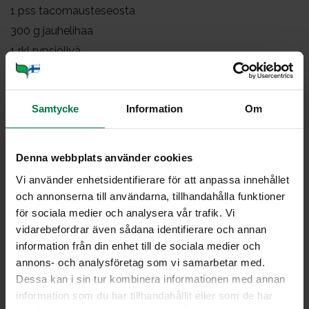
1
pss tacomausteseosta
300
g jauhelihaa
1
rkl rypsiöljyä
1
dl vettä
0.5
kerää jäävuorisalaattia suikaloituna
Samtycke
Information
Om
2
tomaattia viipaleina
1
sipuli ohuina viipaleina
0.5
paprika suikaleina
Denna webbplats använder cookies
Lisäksi
Vi använder enhetsidentifierare för att anpassa innehållet
och annonserna till användarna, tillhandahålla funktioner
1
tlk valmista tacokastiketta
för sociala medier och analysera vår trafik. Vi
valmista guacamolekastiketta
vidarebefordrar även sådana identifierare och annan
jalopeno-chiliviipaleita
information från din enhet till de sociala medier och
annons- och analysföretag som vi samarbetar med.
ranskankermaa
Dessa kan i sin tur kombinera informationen med annan
information som du har tillhandahållit eller som de har
Ruskista jauheliha öljytilkassa. Lisää valmis