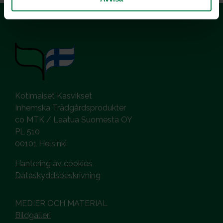
Kotimaiset Kasvikset
Inhemska Trädgårdsprodukter
co MTK / Laatua Suomesta OY
PL 510
00101 Helsinki
Hantering av cookies
Dataskyddsbeskrivning
MEDIER OCH MATERIAL
Bildgalleri