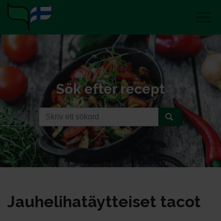
Sök efter recept
Jau­he­li­ha­täyt­tei­set ta­cot