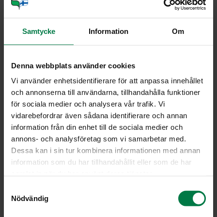
Var­hais­pe­ru­nat
Samtycke
Information
Om
Denna webbplats använder cookies
Kuvat: Teppo Johansson, Ateljee Unlimited Oy
Vi använder enhetsidentifierare för att anpassa innehållet
Kuvat: 3
och annonserna till användarna, tillhandahålla funktioner
för sociala medier och analysera vår trafik. Vi
vidarebefordrar även sådana identifierare och annan
information från din enhet till de sociala medier och
annons- och analysföretag som vi samarbetar med.
Dessa kan i sin tur kombinera informationen med annan
information som du har tillhandahållit eller som de har
samlat in när du har använt deras tjänster.
Her­baa­rio­ku­va var­hais­
Mul­tai­set var­hais­pe­ru­
pe­ru­nas­ta
nat kam­me­nel­la
S
Nödvändig
a
m