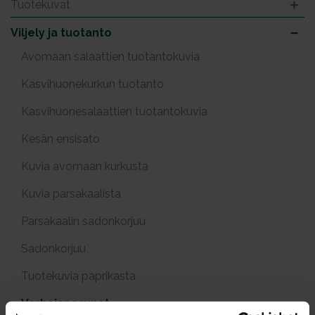
Tuotekuvat
Viljely ja tuotanto
Avomaan salaattien tuotantokuvia
Kasvihuonekurkun tuotanto
Kasvihuonesalaattien tuotantokuvia
Kesän ensisato
Kuvia avomaan kurkusta
Kuvia parsakaalista
Parsakaalin sadonkorjuu
Sadonkorjuu
Tuotekuvia paprikasta
Varhaisperunat