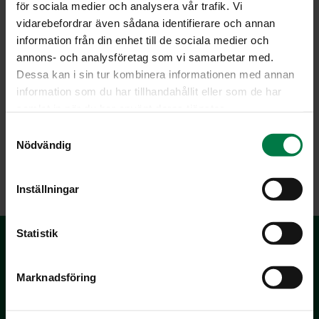
för sociala medier och analysera vår trafik. Vi
vidarebefordrar även sådana identifierare och annan
Po­jat ja pork­ka­nat2
information från din enhet till de sociala medier och
annons- och analysföretag som vi samarbetar med.
Dessa kan i sin tur kombinera informationen med annan
information som du har tillhandahållit eller som de har
samlat in när du har använt deras tjänster.
S
Nödvändig
a
LATAA
m
t
Inställningar
y
c
k
Statistik
e
s
Marknadsföring
v
a
l