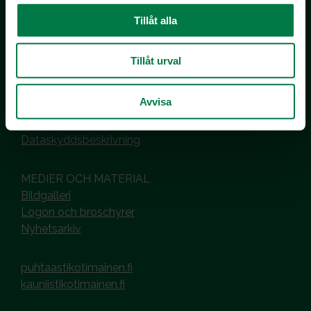
Tillåt alla
Kotimaiset Kasvikset
Inhemska Trädgårdsprodukter
Tillåt urval
co MTK / Laatua Suomesta OY
PL 510
00101 Helsinki
Avvisa
Hantering av cookies
Dataskyddsbeskrivning
MEDIER OCH MATERIAL
Bildgalleri
Logon och broschyrer
Nyhetsarkiv
puhtaastikotimainen.fi
kauniistikotimainen.fi