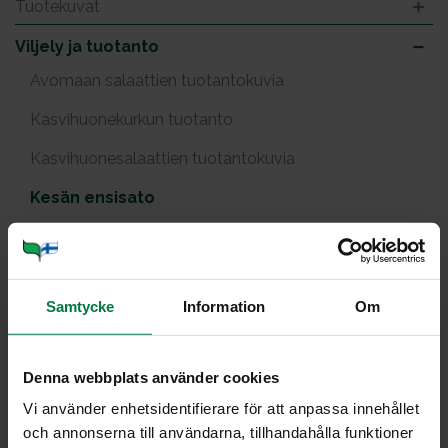
Tuotekuvat
Viljely ja tuotanto
Avomaan salaattien tuotantokuvia
Kasvihuonekurkun tuotanto
Kasvihuonesalaattien tuotantokuvia
Kesän ensisato
Kuvia avomaan kurkusta
Kuvia parsakaalista
Samtycke
Information
Om
Parsakaalin sadonkorjuu
Sadonkorjuu
Denna webbplats använder cookies
Tuotekuvia paprikasta
Vi använder enhetsidentifierare för att anpassa innehållet
Varhaisperunat
och annonserna till användarna, tillhandahålla funktioner