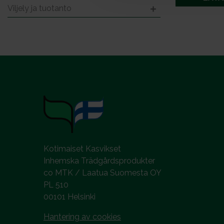
l
Viljely ja tuotanto
Kotimaiset Kasvikset
Inhemska Trädgårdsprodukter
co MTK / Laatua Suomesta OY
PL 510
00101 Helsinki
Hantering av cookies