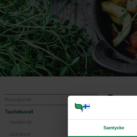
Rosam
Ruokakuvat
Tuotekuvat
Hedelmät
Samtycke
Juurekset