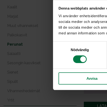
Kaalit
Denna webbplats använder 
Vi använder enhetsidentifierar
Marjat
sociala medier och analysera 
Muut vihannekset
till de sociala medier och a
med annan information som du 
Palkokasvit
Perunat
S
Nödvändig
a
Salaatti
m
t
Sesongin kasvikset
y
Sienet
c
Avvisa
k
Sipulit
e
s
Vihanneshedelmät
v
Yrtit
a
LATA