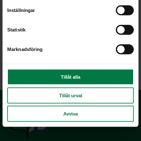
t
Inställningar
y
c
k
Statistik
e
s
Marknadsföring
v
a
LATAA
l
Tillåt alla
Tillåt urval
Avvisa