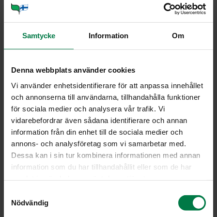
Vihanneshedelmät
Yrtit
Samtycke
Information
Om
Viljely ja tuotanto
Denna webbplats använder cookies
Pe­ru­na1 iso
Vi använder enhetsidentifierare för att anpassa innehållet
och annonserna till användarna, tillhandahålla funktioner
för sociala medier och analysera vår trafik. Vi
vidarebefordrar även sådana identifierare och annan
information från din enhet till de sociala medier och
annons- och analysföretag som vi samarbetar med.
Dessa kan i sin tur kombinera informationen med annan
information som du har tillhandahållit eller som de har
samlat in när du har använt deras tjänster.
S
Nödvändig
a
m