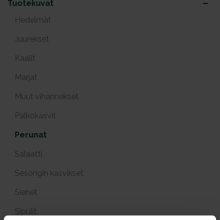
Tuotekuvat
Hedelmät
Juurekset
Kaalit
Marjat
Muut vihannekset
Palkokasvit
Perunat
Salaatti
Sesongin kasvikset
Sienet
Sipulit