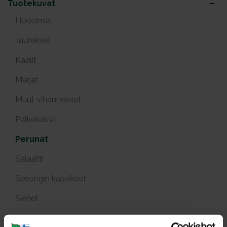
Tuotekuvat
Hedelmät
Juurekset
Kaalit
Marjat
Muut vihannekset
Palkokasvit
Perunat
Salaatti
Sesongin kasvikset
Sienet
Sipulit