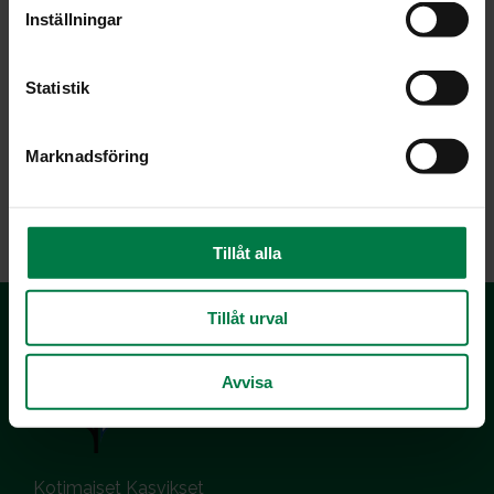
t
Inställningar
y
c
k
Statistik
e
s
Marknadsföring
v
a
LATAA
l
Tillåt alla
Tillåt urval
Avvisa
Kotimaiset Kasvikset