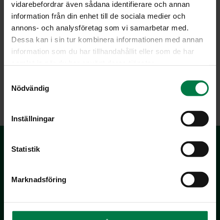
vidarebefordrar även sådana identifierare och annan
information från din enhet till de sociala medier och
annons- och analysföretag som vi samarbetar med.
Dessa kan i sin tur kombinera informationen med annan
information som du har tillhandahållit eller som de har
samlat in när du har använt deras tjänster.
S
LATAA
Nödvändig
a
m
t
Inställningar
y
c
k
Statistik
e
s
Marknadsföring
v
a
l
Kotimaiset Kasvikset