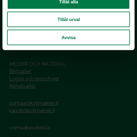
Tillåt alla
Inhemska Trädgårdsprodukter
co MTK / Laatua Suomesta OY
Tillåt urval
PL 510
00101 Helsinki
Avvisa
Hantering av cookies
Dataskyddsbeskrivning
MEDIER OCH MATERIAL
Bildgalleri
Logon och broschyrer
Nyhetsarkiv
puhtaastikotimainen.fi
kauniistikotimainen.fi
voimaakasviksista