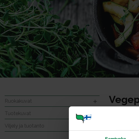
Vegep
Ruokakuvat
Tuotekuvat
Viljely ja tuotanto
Samtycke