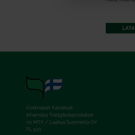
a
l
LATA
Kotimaiset Kasvikset
Inhemska Trädgårdsprodukter
co MTK / Laatua Suomesta OY
PL 510