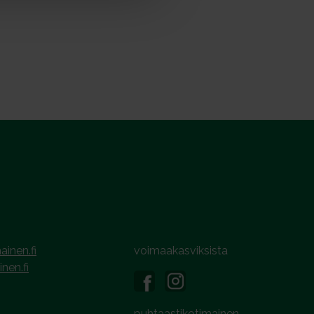
ainen.fi
voimaakasviksista
inen.fi
puhtaastikotimainen