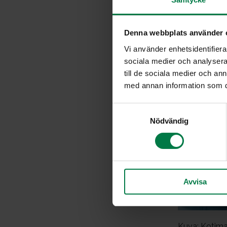
Denna webbplats använder 
Vi använder enhetsidentifierar
sociala medier och analysera 
till de sociala medier och a
med annan information som du 
S
Nödvändig
a
m
t
y
c
Avvisa
k
e
s
v
Kuva: Kotima