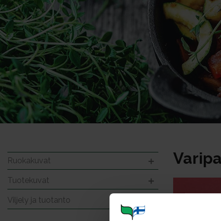
Varipa
Ruokakuvat
Tuotekuvat
Viljely ja tuotanto