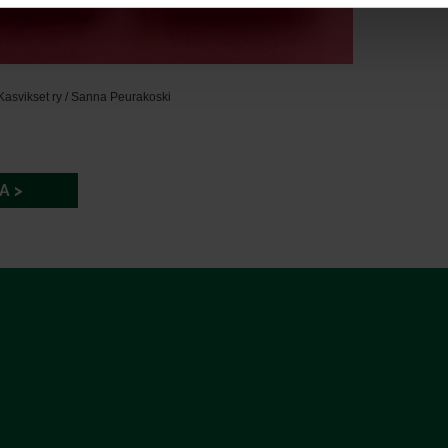
Kasvikset ry / Sanna Peurakoski
A