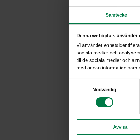
Samtycke
Denna webbplats använder 
Vi använder enhetsidentifierar
sociala medier och analysera 
till de sociala medier och a
med annan information som du 
S
Nödvändig
a
m
t
y
c
Avvisa
k
e