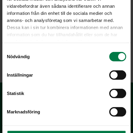
vidarebefordrar även sådana identifierare och annan
information från din enhet till de sociala medier och
annons- och analysföretag som vi samarbetar med.
Dessa kan i sin tur kombinera informationen med annan
Kuva: Kotimaiset Kasvikset ry / Anneli Hongisto
information som du har tillhandahållit eller som de har
samlat in när du har använt deras tjänster.
S
Nödvändig
a
LATAA
m
t
Inställningar
y
c
k
Statistik
e
s
Marknadsföring
v
a
l