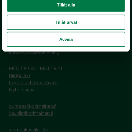
Kotimaiset Kasvikset
Tillåt alla
Inhemska Trädgårdsprodukter
co MTK / Laatua Suomesta OY
Tillåt urval
PL 510
00101 Helsinki
Avvisa
Hantering av cookies
Dataskyddsbeskrivning
MEDIER OCH MATERIAL
Bildgalleri
Logon och broschyrer
Nyhetsarkiv
puhtaastikotimainen.fi
kauniistikotimainen.fi
voimaakasviksista