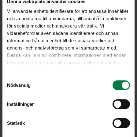
Denna webbplats använder cookies
Vi använder enhetsidentifierare för att anpassa innehållet
och annonserna till användarna, tillhandahålla funktioner
för sociala medier och analysera vår trafik. Vi
vidarebefordrar även sådana identifierare och annan
information från din enhet till de sociala medier och
annons- och analysföretag som vi samarbetar med.
Dessa kan i sin tur kombinera informationen med annan
information som du har tillhandahållit eller som de har
samlat in när du har använt deras tjänster.
S
Nödvändig
Kuva: Kotimaiset Kasvikset ry / Tommy Selin
a
m
t
Inställningar
y
LATAA
c
k
Statistik
e