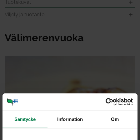
Tuotekuvat
Viljely ja tuotanto
Vä­li­me­ren­vuo­ka
Samtycke
Information
Om