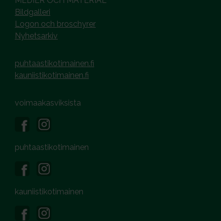
MEDIER OCH MATERIAL
Bildgalleri
Logon och broschyrer
Nyhetsarkiv
puhtaastikotimainen.fi
kauniistikotimainen.fi
voimaakasviksista
puhtaastikotimainen
kauniistikotimainen