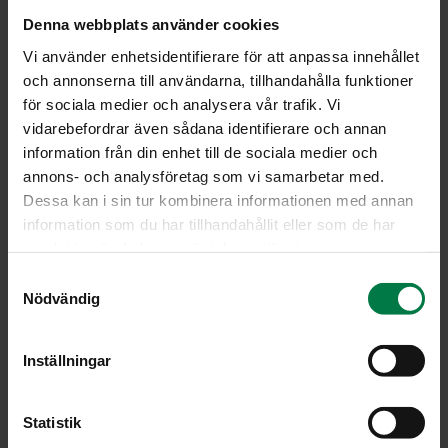
Denna webbplats använder cookies
Vi använder enhetsidentifierare för att anpassa innehållet
och annonserna till användarna, tillhandahålla funktioner
för sociala medier och analysera vår trafik. Vi
vidarebefordrar även sådana identifierare och annan
information från din enhet till de sociala medier och
annons- och analysföretag som vi samarbetar med.
Dessa kan i sin tur kombinera informationen med annan
information som du har tillhandahållit eller som de har
samlat in när du har använt deras tjänster.
S
Nödvändig
a
Kuva: Kotimaiset Kasvikset / Sanna Peurakoski, Studio Klikki Oy
m
t
Inställningar
y
c
LATAA
k
Statistik
e