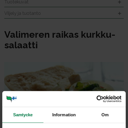
Tuotekuvat
Viljely ja tuotanto
Va­li­me­ren rai­kas kurk­ku­
sa­laat­ti
Samtycke
Information
Om