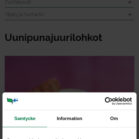
Tuotekuvat
Viljely ja tuotanto
Uu­ni­pu­na­juu­ri­loh­kot
Samtycke
Information
Om