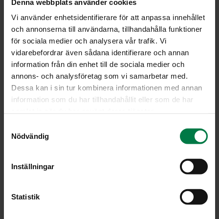
Denna webbplats använder cookies
Vi använder enhetsidentifierare för att anpassa innehållet
och annonserna till användarna, tillhandahålla funktioner
för sociala medier och analysera vår trafik. Vi
vidarebefordrar även sådana identifierare och annan
information från din enhet till de sociala medier och
annons- och analysföretag som vi samarbetar med.
Dessa kan i sin tur kombinera informationen med annan
information som du har tillhandahållit eller som de har
samlat in när du har använt deras tjänster.
S
Nödvändig
a
Kuva: Kotimaiset Kasvikset ry / Tommy Selin
m
t
Inställningar
y
LATAA
c
k
Statistik
e