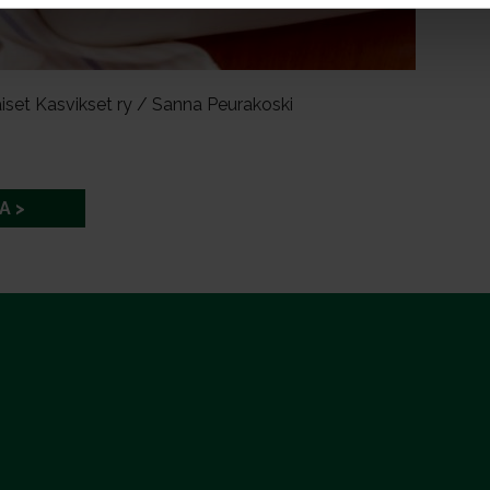
iset Kasvikset ry / Sanna Peurakoski
A