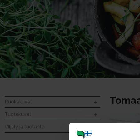
Tomaa
Ruokakuvat
Tuotekuvat
Viljely ja tuotanto