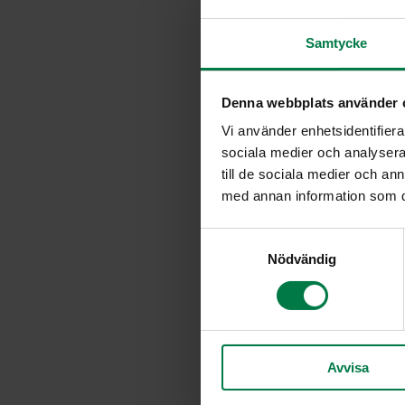
Samtycke
Denna webbplats använder 
Vi använder enhetsidentifierar
sociala medier och analysera 
till de sociala medier och a
med annan information som du 
S
Nödvändig
a
m
t
y
c
Avvisa
k
e