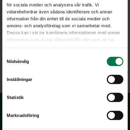
för sociala medier och analysera vår trafik. Vi
vidarebefordrar även sådana identifierare och annan
information från din enhet till de sociala medier och
annons- och analysföretag som vi samarbetar med.
Dessa kan i sin tur kombinera informationen med annan
information som du har tillhandahållit eller som de har
samlat in när du har använt deras tjänster.
S
Nödvändig
a
m
LATAA
t
Inställningar
y
c
k
Statistik
e
s
Marknadsföring
v
a