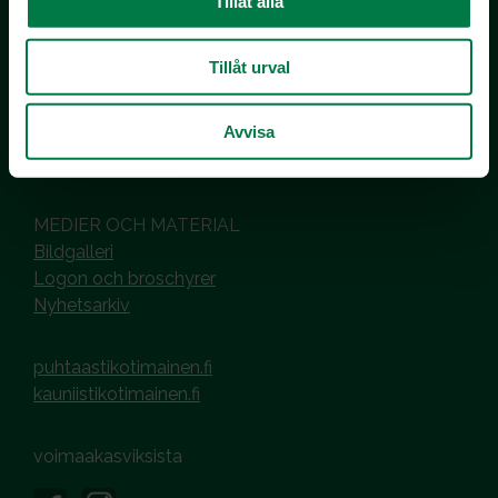
Tillåt alla
Inhemska Trädgårdsprodukter
co MTK / Laatua Suomesta OY
PL 510
Tillåt urval
00101 Helsinki
Avvisa
Hantering av cookies
Dataskyddsbeskrivning
MEDIER OCH MATERIAL
Bildgalleri
Logon och broschyrer
Nyhetsarkiv
puhtaastikotimainen.fi
kauniistikotimainen.fi
voimaakasviksista