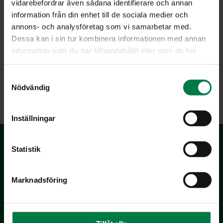
vidarebefordrar även sådana identifierare och annan
information från din enhet till de sociala medier och
annons- och analysföretag som vi samarbetar med.
Dessa kan i sin tur kombinera informationen med annan
information som du har tillhandahållit eller som de har
samlat in när du har använt deras tjänster.
S
LATAA
Nödvändig
a
m
t
Inställningar
y
c
k
Statistik
e
s
Marknadsföring
v
a
l
Kotimaiset Kasvikset