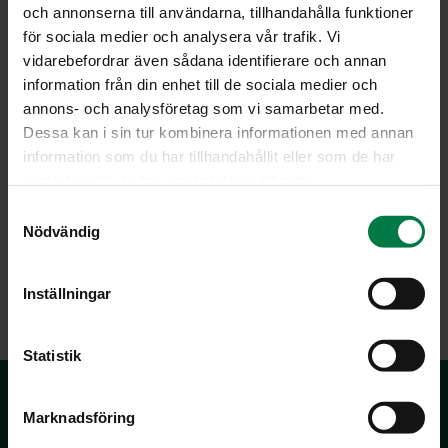
och annonserna till användarna, tillhandahålla funktioner
för sociala medier och analysera vår trafik. Vi
vidarebefordrar även sådana identifierare och annan
information från din enhet till de sociala medier och
annons- och analysföretag som vi samarbetar med.
Dessa kan i sin tur kombinera informationen med annan
information som du har tillhandahållit eller som de har
samlat in när du har använt deras tjänster.
S
Nödvändig
a
m
LATAA
t
Inställningar
y
c
k
Statistik
e
s
Marknadsföring
v