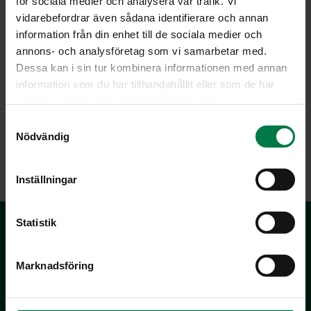
för sociala medier och analysera vår trafik. Vi
vidarebefordrar även sådana identifierare och annan
information från din enhet till de sociala medier och
annons- och analysföretag som vi samarbetar med.
Dessa kan i sin tur kombinera informationen med annan
information som du har tillhandahållit eller som de har
samlat in när du har använt deras tjänster.
S
Nödvändig
a
LATAA
m
t
Inställningar
y
c
k
Statistik
e
s
Marknadsföring
v
a
l